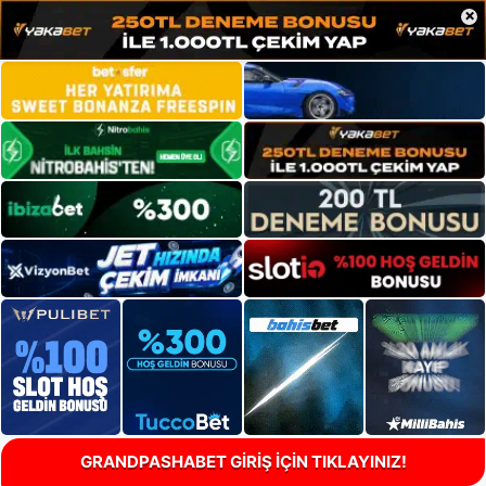
×
GRANDPASHABET GİRİŞ İÇİN TIKLAYINIZ!