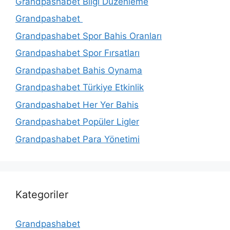
Grandpashabet Bilgi Düzenleme
Grandpashabet
Grandpashabet Spor Bahis Oranları
Grandpashabet Spor Fırsatları
Grandpashabet Bahis Oynama
Grandpashabet Türkiye Etkinlik
Grandpashabet Her Yer Bahis
Grandpashabet Popüler Ligler
Grandpashabet Para Yönetimi
Kategoriler
Grandpashabet