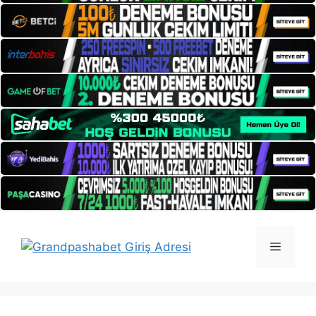
İçeriğe
atla
Menü