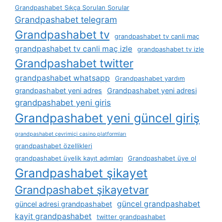
Grandpashabet Sıkça Sorulan Sorular
Grandpashabet telegram
Grandpashabet tv
grandpashabet tv canli maç
grandpashabet tv canli maç izle
grandpashabet tv izle
Grandpashabet twitter
grandpashabet whatsapp
Grandpashabet yardım
grandpashabet yeni adres
Grandpashabet yeni adresi
grandpashabet yeni giris
Grandpashabet yeni güncel giriş
grandpashabet çevrimiçi casino platformları
grandpashabet özellikleri
grandpashabet üyelik kayıt adımları
Grandpashabet üye ol
Grandpashabet şikayet
Grandpashabet şikayetvar
güncel grandpashabet
güncel adresi grandpashabet
kayit grandpashabet
twitter grandpashabet