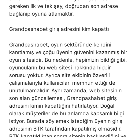
gereken ilk ve tek şey, doğrudan son adrese
bağlanıp oyuna atlamaktır.
Grandpashabet giriş adresini kim kapattı
Grandpashabet, oyun sektöründe kendini
kanıtlamış ve çoğu üyenin güvenini kazanmış bir
oyun sitesidir. Bu nedenle, hepimizin bildiği gibi,
oyuncuların bu web sitesi hakkında hiçbir
sorusu yoktur. Ayrıca site ekibinin özverili
çalışmalarıyla kullanıcıları memnun ettiği de
unutulmamalıdır. Aynı zamanda, web sitesinin
son alan güncellemesi, Grandpashabet giriş
adresini kimin kapattığını hatırlatıyor. Doğal
olarak müşteriler de bu anlamda kapsamlı bilgi
istiyor. Burada söylemek istediğim üyenin giriş
adresinin BTK tarafından kapatılmış olmasıdır.
BTK kapatıldıktan sonra sitenin hacklendiğini ve