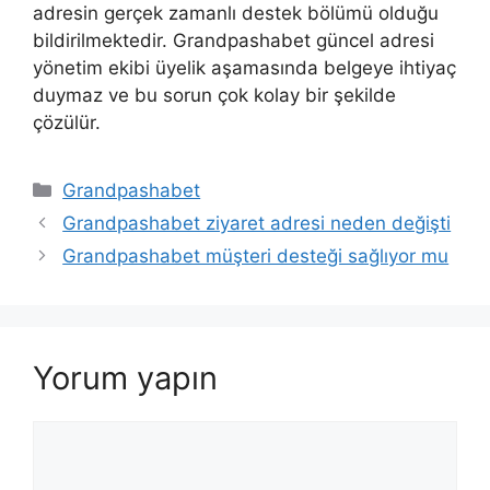
adresin gerçek zamanlı destek bölümü olduğu
bildirilmektedir. Grandpashabet güncel adresi
yönetim ekibi üyelik aşamasında belgeye ihtiyaç
duymaz ve bu sorun çok kolay bir şekilde
çözülür.
Kategoriler
Grandpashabet
Grandpashabet ziyaret adresi neden değişti
Grandpashabet müşteri desteği sağlıyor mu
Yorum yapın
Yorum