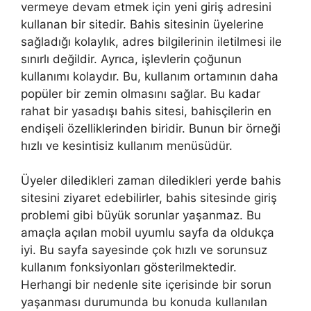
vermeye devam etmek için yeni giriş adresini
kullanan bir sitedir. Bahis sitesinin üyelerine
sağladığı kolaylık, adres bilgilerinin iletilmesi ile
sınırlı değildir. Ayrıca, işlevlerin çoğunun
kullanımı kolaydır. Bu, kullanım ortamının daha
popüler bir zemin olmasını sağlar. Bu kadar
rahat bir yasadışı bahis sitesi, bahisçilerin en
endişeli özelliklerinden biridir. Bunun bir örneği
hızlı ve kesintisiz kullanım menüsüdür.
Üyeler diledikleri zaman diledikleri yerde bahis
sitesini ziyaret edebilirler, bahis sitesinde giriş
problemi gibi büyük sorunlar yaşanmaz. Bu
amaçla açılan mobil uyumlu sayfa da oldukça
iyi. Bu sayfa sayesinde çok hızlı ve sorunsuz
kullanım fonksiyonları gösterilmektedir.
Herhangi bir nedenle site içerisinde bir sorun
yaşanması durumunda bu konuda kullanılan