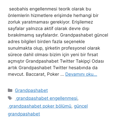
seobahis engellenmesi teorik olarak bu
önlemlerin hizmetlere erişimde herhangi bir
zorluk yaratmaması gerekiyor. Erişilemez
sayfalar yalnızca aktif olarak devre dışı
bırakılmamış sayfalardır. Grandpashabet güncel
adres bilgileri birden fazla seçenekle
sunulmakta olup, şirketin profesyonel olarak
sürece dahil olması bizim için yeni bir fırsat
açmıştır Grandpashabet Twitter Takipçi Odası
artık Grandpashabet Twitter hesabında da
mevcut. Baccarat, Poker …
Devamını oku…
Kategoriler
Grandpashabet
Etiketler
grandpashabet engellenmesi
,
grandpashabet poker bölümü
,
güncel
grandpashabet