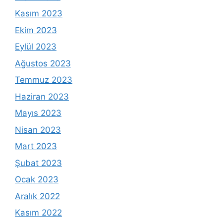
Kasım 2023
Ekim 2023
Eylül 2023
Ağustos 2023
Temmuz 2023
Haziran 2023
Mayıs 2023
Nisan 2023
Mart 2023
Şubat 2023
Ocak 2023
Aralık 2022
Kasım 2022