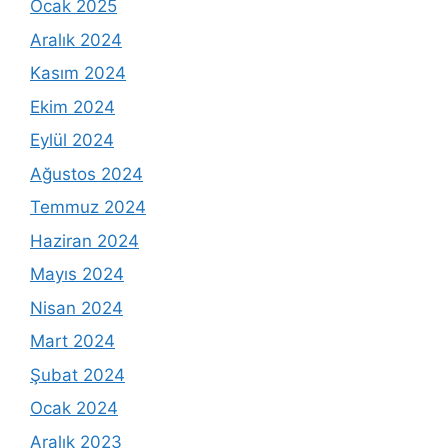
Ocak 2025
Aralık 2024
Kasım 2024
Ekim 2024
Eylül 2024
Ağustos 2024
Temmuz 2024
Haziran 2024
Mayıs 2024
Nisan 2024
Mart 2024
Şubat 2024
Ocak 2024
Aralık 2023