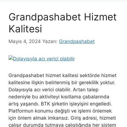
Grandpashabet Hizmet
Kalitesi
Mayıs 4, 2024
Yazarı:
Grandpashabet
Grandpashabet hizmet kalitesi sektörde hizmet
kalitesine ilişkin belirlenmiş bir gereklilik yoktur.
Dolayısıyla acı verici olabilir. Artan talep
nedeniyle bu aktiviteyi kısıtlama çabalarında
artış yaşandı. BTK şirketin işleyişini engelledi.
Platformun konumu değişti ve işlemi önlemek
için önlem almak imkansız. Giriş adresi, hizmeti
çalışır durumda tutmaya çalıştığında her sistem