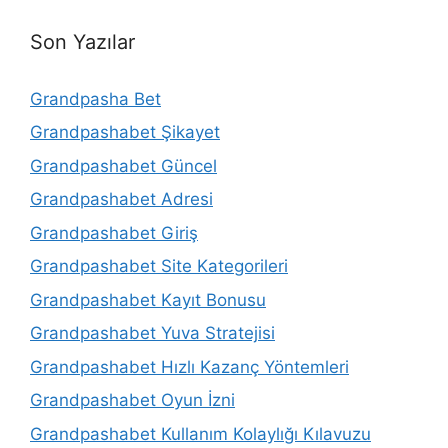
Son Yazılar
Grandpasha Bet
Grandpashabet Şikayet
Grandpashabet Güncel
Grandpashabet Adresi
Grandpashabet Giriş
Grandpashabet Site Kategorileri
Grandpashabet Kayıt Bonusu
Grandpashabet Yuva Stratejisi
Grandpashabet Hızlı Kazanç Yöntemleri
Grandpashabet Oyun İzni
Grandpashabet Kullanım Kolaylığı Kılavuzu