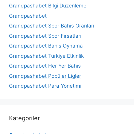
Grandpashabet Bilgi Düzenleme
Grandpashabet
Grandpashabet Spor Bahis Oranları
Grandpashabet Spor Fırsatları
Grandpashabet Bahis Oynama
Grandpashabet Türkiye Etkinlik
Grandpashabet Her Yer Bahis
Grandpashabet Popüler Ligler
Grandpashabet Para Yönetimi
Kategoriler