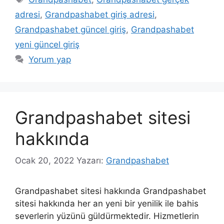
adresi
,
Grandpashabet giriş adresi
,
Grandpashabet güncel giriş
,
Grandpashabet
yeni güncel giriş
Yorum yap
Grandpashabet sitesi
hakkında
Ocak 20, 2022
Yazarı:
Grandpashabet
Grandpashabet sitesi hakkında Grandpashabet
sitesi hakkında her an yeni bir yenilik ile bahis
severlerin yüzünü güldürmektedir. Hizmetlerin