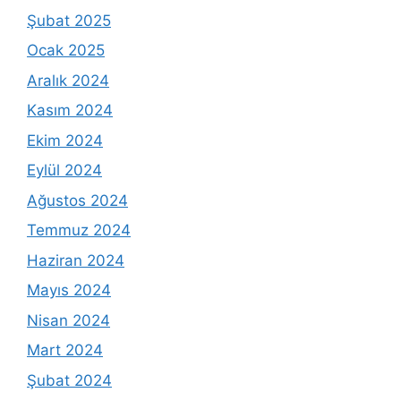
Şubat 2025
Ocak 2025
Aralık 2024
Kasım 2024
Ekim 2024
Eylül 2024
Ağustos 2024
Temmuz 2024
Haziran 2024
Mayıs 2024
Nisan 2024
Mart 2024
Şubat 2024