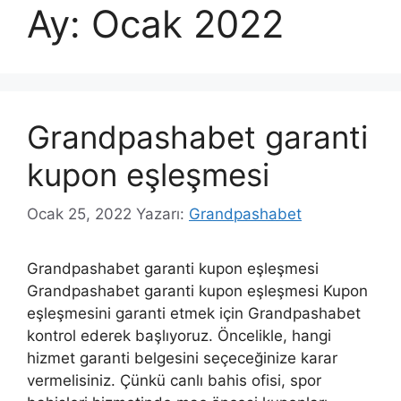
Ay:
Ocak 2022
Grandpashabet garanti
kupon eşleşmesi
Ocak 25, 2022
Yazarı:
Grandpashabet
Grandpashabet garanti kupon eşleşmesi
Grandpashabet garanti kupon eşleşmesi Kupon
eşleşmesini garanti etmek için Grandpashabet
kontrol ederek başlıyoruz. Öncelikle, hangi
hizmet garanti belgesini seçeceğinize karar
vermelisiniz. Çünkü canlı bahis ofisi, spor