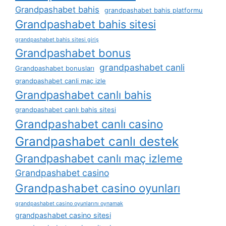
Grandpashabet bahis
grandpashabet bahis platformu
Grandpashabet bahis sitesi
grandpashabet bahis sitesi giriş
Grandpashabet bonus
grandpashabet canli
Grandpashabet bonusları
grandpashabet canli maç izle
Grandpashabet canlı bahis
grandpashabet canlı bahis sitesi
Grandpashabet canlı casino
Grandpashabet canlı destek
Grandpashabet canlı maç izleme
Grandpashabet casino
Grandpashabet casino oyunları
grandpashabet casino oyunlarını oynamak
grandpashabet casino sitesi