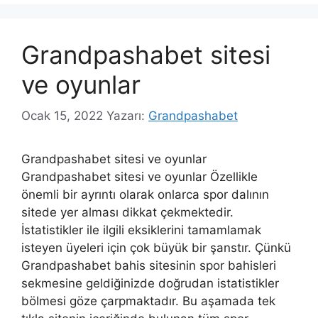
Grandpashabet sitesi
ve oyunlar
Ocak 15, 2022
Yazarı:
Grandpashabet
Grandpashabet sitesi ve oyunlar
Grandpashabet sitesi ve oyunlar Özellikle
önemli bir ayrıntı olarak onlarca spor dalının
sitede yer alması dikkat çekmektedir.
İstatistikler ile ilgili eksiklerini tamamlamak
isteyen üyeleri için çok büyük bir şanstır. Çünkü
Grandpashabet bahis sitesinin spor bahisleri
sekmesine geldiğinizde doğrudan istatistikler
bölmesi göze çarpmaktadır. Bu aşamada tek