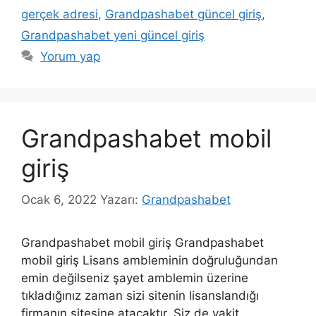
gerçek adresi
,
Grandpashabet güncel giriş
,
Grandpashabet yeni güncel giriş
Yorum yap
Grandpashabet mobil
giriş
Ocak 6, 2022
Yazarı:
Grandpashabet
Grandpashabet mobil giriş Grandpashabet
mobil giriş Lisans ambleminin doğruluğundan
emin değilseniz şayet amblemin üzerine
tıkladığınız zaman sizi sitenin lisanslandığı
firmanın sitesine atacaktır. Siz de vakit