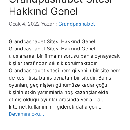
Hakkınd Genel
Ocak 4, 2022
Yazarı:
Grandpashabet
Grandpashabet Sitesi Hakkınd Genel
Grandpashabet Sitesi Hakkınd Genel
uluslararası bir firmamı sorusu bahis oynayacak
kişiler tarafından sık sık sorulmaktadır.
Grandpashabet sitesi hem güvenilir bir site hem
de kesintisiz bahis oynatan bir sitedir. Bahis
oyunları, geçmişten günümüze kadar çoğu
kişinin etkin yatırımlarla hoş kazançlar elde
etmiş olduğu oyunlar arasında yer alırlar.
İnternet kullanımının giderek daha çok …
Devamını oku…