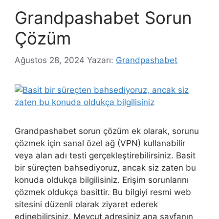
Grandpashabet Sorun
Çözüm
Ağustos 28, 2024
Yazarı:
Grandpashabet
Grandpashabet sorun çözüm ek olarak, sorunu
çözmek için sanal özel ağ (VPN) kullanabilir
veya alan adı testi gerçekleştirebilirsiniz. Basit
bir süreçten bahsediyoruz, ancak siz zaten bu
konuda oldukça bilgilisiniz. Erişim sorunlarını
çözmek oldukça basittir. Bu bilgiyi resmi web
sitesini düzenli olarak ziyaret ederek
edinebilirsiniz. Mevcut adresiniz ana sayfanın