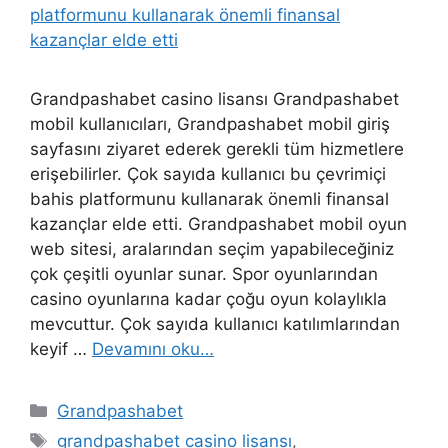
Grandpashabet casino lisansı Grandpashabet
mobil kullanıcıları, Grandpashabet mobil giriş
sayfasını ziyaret ederek gerekli tüm hizmetlere
erişebilirler. Çok sayıda kullanıcı bu çevrimiçi
bahis platformunu kullanarak önemli finansal
kazançlar elde etti. Grandpashabet mobil oyun
web sitesi, aralarından seçim yapabileceğiniz
çok çeşitli oyunlar sunar. Spor oyunlarından
casino oyunlarına kadar çoğu oyun kolaylıkla
mevcuttur. Çok sayıda kullanıcı katılımlarından
keyif …
Devamını oku…
Kategoriler
Grandpashabet
Etiketler
grandpashabet casino lisansı
,