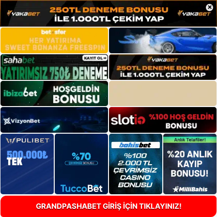
×
GRANDPASHABET GİRİŞ İÇİN TIKLAYINIZ!