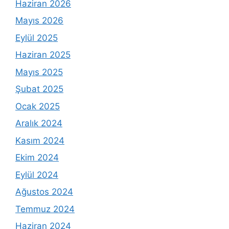
Haziran 2026
Mayıs 2026
Eylül 2025
Haziran 2025
Mayıs 2025
Şubat 2025
Ocak 2025
Aralık 2024
Kasım 2024
Ekim 2024
Eylül 2024
Ağustos 2024
Temmuz 2024
Haziran 2024