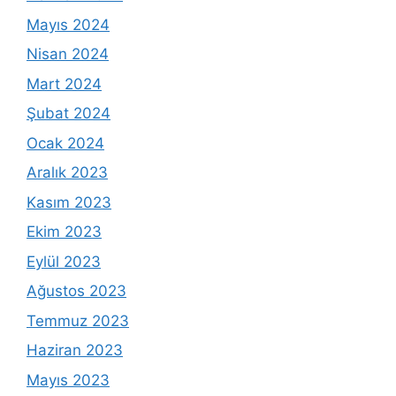
Mayıs 2024
Nisan 2024
Mart 2024
Şubat 2024
Ocak 2024
Aralık 2023
Kasım 2023
Ekim 2023
Eylül 2023
Ağustos 2023
Temmuz 2023
Haziran 2023
Mayıs 2023