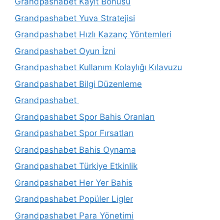
Grandpashabet Kayıt Bonusu
Grandpashabet Yuva Stratejisi
Grandpashabet Hızlı Kazanç Yöntemleri
Grandpashabet Oyun İzni
Grandpashabet Kullanım Kolaylığı Kılavuzu
Grandpashabet Bilgi Düzenleme
Grandpashabet
Grandpashabet Spor Bahis Oranları
Grandpashabet Spor Fırsatları
Grandpashabet Bahis Oynama
Grandpashabet Türkiye Etkinlik
Grandpashabet Her Yer Bahis
Grandpashabet Popüler Ligler
Grandpashabet Para Yönetimi