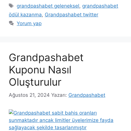
Etiketler
grandpashabet geleneksel
,
grandpashabet
ödül kazanma
,
Grandpashabet twitter
Yorum yap
Grandpashabet
Kuponu Nasıl
Oluşturulur
Ağustos 21, 2024
Yazarı:
Grandpashabet