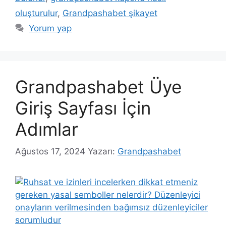
oluşturulur
,
Grandpashabet şikayet
Yorum yap
Grandpashabet Üye
Giriş Sayfası İçin
Adımlar
Ağustos 17, 2024
Yazarı:
Grandpashabet