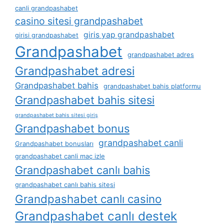
canli grandpashabet
casino sitesi grandpashabet
giris yap grandpashabet
girisi grandpashabet
Grandpashabet
grandpashabet adres
Grandpashabet adresi
Grandpashabet bahis
grandpashabet bahis platformu
Grandpashabet bahis sitesi
grandpashabet bahis sitesi giriş
Grandpashabet bonus
grandpashabet canli
Grandpashabet bonusları
grandpashabet canli maç izle
Grandpashabet canlı bahis
grandpashabet canlı bahis sitesi
Grandpashabet canlı casino
Grandpashabet canlı destek