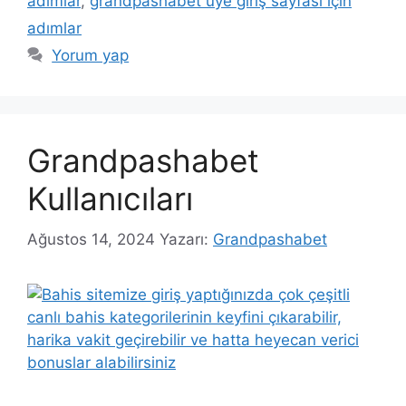
adımlar
,
grandpashabet üye giriş sayfası i̇çin
adımlar
Yorum yap
Grandpashabet
Kullanıcıları
Ağustos 14, 2024
Yazarı:
Grandpashabet