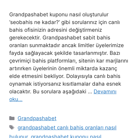
Grandpashabet kuponu nasıl oluşturulur
‘seobahis ne kadar?’ gibi sorularınız için canlı
bahis ofisinizin adresini değiştirmeniz
gerekecektir. Grandpashabet sabit bahis
oranları sunmaktadır ancak limitler üyelerimize
fayda sağlayacak şekilde tasarlanmıştır. Bazı
çevrimiçi bahis platformları, sitenin kar marjlarını
artırırken üyelerinin önemli miktarda kazanç
elde etmesini bekliyor. Dolayısıyla canlı bahis
oynamak istiyorsanız kısıtlamalar daha esnek
olacaktır. Bu sorulara aşağıdaki …
Devamını
oku…
Kategoriler
Grandpashabet
Etiketler
grandpashabet canlı bahis oranları nasıl
bulunur
,
grandpashabet kuponu nasıl