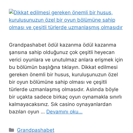
Grandpashabet ödül kazanma ödül kazanma
şansına sahip olduğunuz çok çeşitli heyecan
verici oyunlara ve unutulmaz anlara erişmek için
bu bölümün başlığına tıklayın. Dikkat edilmesi
gereken önemli bir husus, kuruluşunuzun özel
bir oyun bölümüne sahip olması ve çeşitli
türlerde uzmanlaşmış olmasıdır. Aslında böyle
bir uçakta sadece birkaç oyun oynamakla sınırlı
kalmayacaksınız. Sık casino oynayanlardan
bazıları oyun …
Devamını oku…
Kategoriler
Grandpashabet