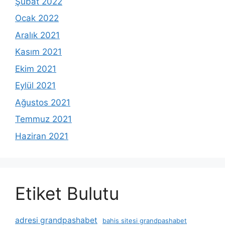
Şubat 2022
Ocak 2022
Aralık 2021
Kasım 2021
Ekim 2021
Eylül 2021
Ağustos 2021
Temmuz 2021
Haziran 2021
Etiket Bulutu
adresi grandpashabet
bahis sitesi grandpashabet