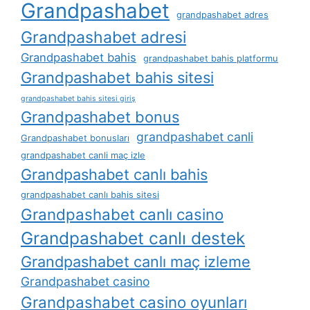
Grandpashabet
grandpashabet adres
Grandpashabet adresi
Grandpashabet bahis
grandpashabet bahis platformu
Grandpashabet bahis sitesi
grandpashabet bahis sitesi giriş
Grandpashabet bonus
grandpashabet canli
Grandpashabet bonusları
grandpashabet canli maç izle
Grandpashabet canlı bahis
grandpashabet canlı bahis sitesi
Grandpashabet canlı casino
Grandpashabet canlı destek
Grandpashabet canlı maç izleme
Grandpashabet casino
Grandpashabet casino oyunları