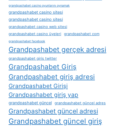
grandpashabet casino oyunlarını oynamak
grandpashabet casino sitesi
grandpashabet casino sitesi
grandpashabet casino web sitesi
grandpashabet casino üyeleri
grandpashabet com
grandpashabet facebook
Grandpashabet gerçek adresi
grandpashabet giris twitter
Grandpashabet Giriş
Grandpashabet giriş adresi
Grandpashabet Girişi
Grandpashabet giriş yap
grandpashabet güncel
grandpashabet güncel adres
Grandpashabet güncel adresi
Grandpashabet güncel giriş