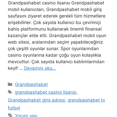
Grandpashabet casino lisansı Grandpashabet
mobil kullanıcıları, Grandpashabet mobil giriş
sayfasını ziyaret ederek gerekli tüm hizmetlere
erişebilirler. Çok sayıda kullanıcı bu çevrimiçi
bahis platformunu kullanarak önemli finansal
kazançlar elde etti. Grandpashabet mobil oyun
web sitesi, aralarından seçim yapabileceğiniz
çok çeşitli oyunlar sunar. Spor oyunlarından
casino oyunlarına kadar çoğu oyun kolaylıkla
mevcuttur. Çok sayıda kullanıcı katılımlarından
keyif …
Devamını oku…
Kategoriler
Grandpashabet
Etiketler
grandpashabet casino lisansı
,
Grandpashabet giriş adresi
,
grandpashabet tv
futbol
Yorum yap