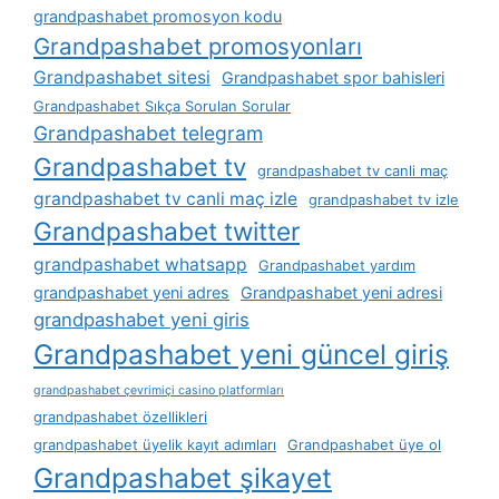
grandpashabet promosyon kodu
Grandpashabet promosyonları
Grandpashabet sitesi
Grandpashabet spor bahisleri
Grandpashabet Sıkça Sorulan Sorular
Grandpashabet telegram
Grandpashabet tv
grandpashabet tv canli maç
grandpashabet tv canli maç izle
grandpashabet tv izle
Grandpashabet twitter
grandpashabet whatsapp
Grandpashabet yardım
grandpashabet yeni adres
Grandpashabet yeni adresi
grandpashabet yeni giris
Grandpashabet yeni güncel giriş
grandpashabet çevrimiçi casino platformları
grandpashabet özellikleri
grandpashabet üyelik kayıt adımları
Grandpashabet üye ol
Grandpashabet şikayet