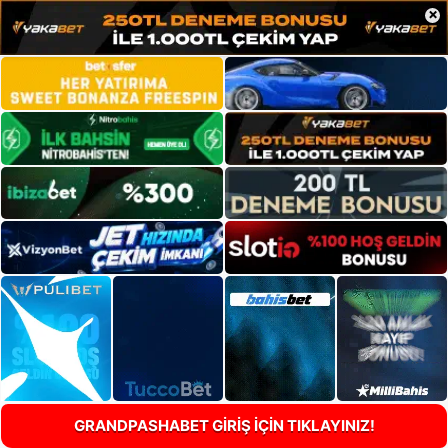
×
GRANDPASHABET GİRİŞ İÇİN TIKLAYINIZ!