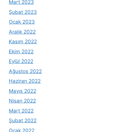
Mart 2023
Şubat 2023
Ocak 2023
Aralık 2022
Kasım 2022
Ekim 2022
Eylül 2022
Ağustos 2022
Haziran 2022
Mayıs 2022
Nisan 2022
Mart 2022
Şubat 2022
Ocak 2022