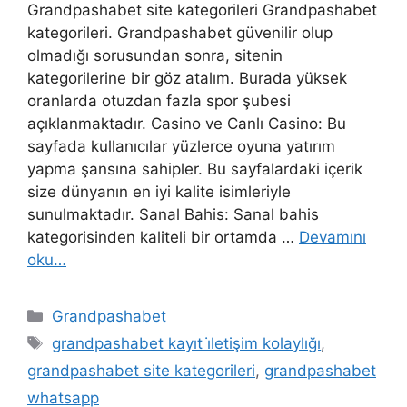
Grandpashabet site kategorileri Grandpashabet
kategorileri. Grandpashabet güvenilir olup
olmadığı sorusundan sonra, sitenin
kategorilerine bir göz atalım. Burada yüksek
oranlarda otuzdan fazla spor şubesi
açıklanmaktadır. Casino ve Canlı Casino: Bu
sayfada kullanıcılar yüzlerce oyuna yatırım
yapma şansına sahipler. Bu sayfalardaki içerik
size dünyanın en iyi kalite isimleriyle
sunulmaktadır. Sanal Bahis: Sanal bahis
kategorisinden kaliteli bir ortamda …
Devamını
oku…
Kategoriler
Grandpashabet
Etiketler
grandpashabet kayıt i̇letişim kolaylığı
,
grandpashabet site kategorileri
,
grandpashabet
whatsapp