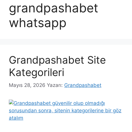
grandpashabet
whatsapp
Grandpashabet Site
Kategorileri
Mayıs 28, 2026
Yazarı:
Grandpashabet