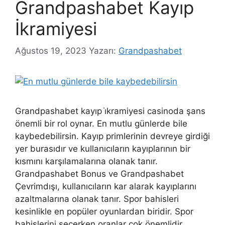
Grandpashabet Kayıp
İkramiyesi
Ağustos 19, 2023
Yazarı:
Grandpashabet
Grandpashabet kayıp i̇kramiyesi casinoda şans
önemli bir rol oynar. En mutlu günlerde bile
kaybedebilirsin. Kayıp primlerinin devreye girdiği
yer burasıdır ve kullanıcıların kayıplarının bir
kısmını karşılamalarına olanak tanır.
Grandpashabet Bonus ve Grandpashabet
Çevrimdışı, kullanıcıların kar alarak kayıplarını
azaltmalarına olanak tanır. Spor bahisleri
kesinlikle en popüler oyunlardan biridir. Spor
bahislerini seçerken oranlar çok önemlidir.