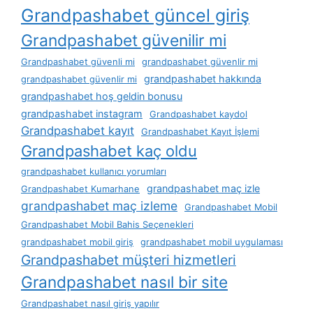
Grandpashabet güncel giriş
Grandpashabet güvenilir mi
Grandpashabet güvenli mi
grandpashabet güvenlir mi
grandpashabet hakkında
grandpashabet güvenlir mi
grandpashabet hoş geldin bonusu
grandpashabet instagram
Grandpashabet kaydol
Grandpashabet kayıt
Grandpashabet Kayıt İşlemi
Grandpashabet kaç oldu
grandpashabet kullanıcı yorumları
grandpashabet maç izle
Grandpashabet Kumarhane
grandpashabet maç izleme
Grandpashabet Mobil
Grandpashabet Mobil Bahis Seçenekleri
grandpashabet mobil giriş
grandpashabet mobil uygulaması
Grandpashabet müşteri hizmetleri
Grandpashabet nasıl bir site
Grandpashabet nasıl giriş yapılır