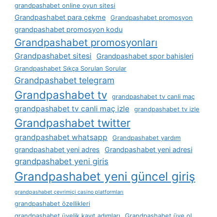
grandpashabet online oyun sitesi
Grandpashabet para çekme
Grandpashabet promosyon
grandpashabet promosyon kodu
Grandpashabet promosyonları
Grandpashabet sitesi
Grandpashabet spor bahisleri
Grandpashabet Sıkça Sorulan Sorular
Grandpashabet telegram
Grandpashabet tv
grandpashabet tv canli maç
grandpashabet tv canli maç izle
grandpashabet tv izle
Grandpashabet twitter
grandpashabet whatsapp
Grandpashabet yardım
grandpashabet yeni adres
Grandpashabet yeni adresi
grandpashabet yeni giris
Grandpashabet yeni güncel giriş
grandpashabet çevrimiçi casino platformları
grandpashabet özellikleri
grandpashabet üyelik kayıt adımları
Grandpashabet üye ol