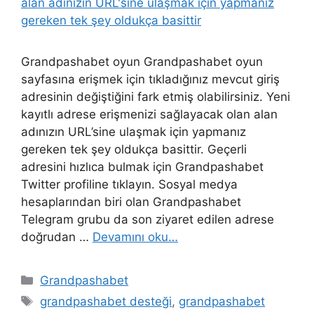
Grandpashabet oyun Grandpashabet oyun
sayfasına erişmek için tıkladığınız mevcut giriş
adresinin değiştiğini fark etmiş olabilirsiniz. Yeni
kayıtlı adrese erişmenizi sağlayacak olan alan
adınızın URL’sine ulaşmak için yapmanız
gereken tek şey oldukça basittir. Geçerli
adresini hızlıca bulmak için Grandpashabet
Twitter profiline tıklayın. Sosyal medya
hesaplarından biri olan Grandpashabet
Telegram grubu da son ziyaret edilen adrese
doğrudan …
Devamını oku…
Kategoriler
Grandpashabet
Etiketler
grandpashabet desteği
,
grandpashabet