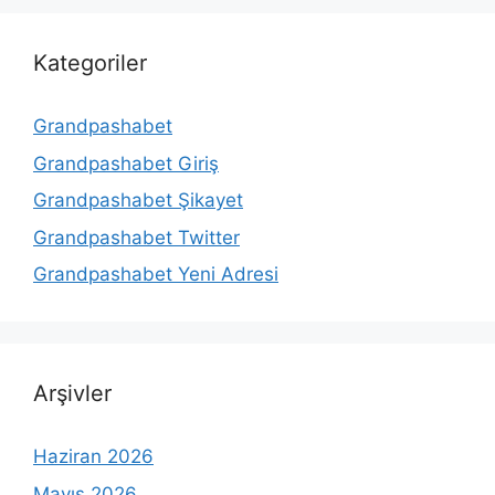
Kategoriler
Grandpashabet
Grandpashabet Giriş
Grandpashabet Şikayet
Grandpashabet Twitter
Grandpashabet Yeni Adresi
Arşivler
Haziran 2026
Mayıs 2026