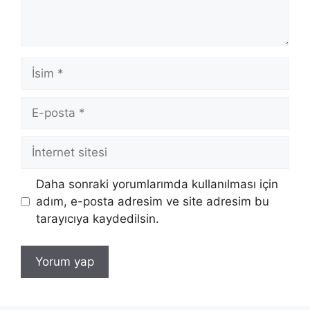
İsim
E-
posta
İnternet
sitesi
Daha sonraki yorumlarımda kullanılması için
adım, e-posta adresim ve site adresim bu
tarayıcıya kaydedilsin.