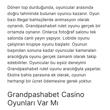
Dönen top durduğunda, oyuncular arasında
doğru tahminde bulunan oyuncu kazanır. Oyun
bazı illegal bahisçilerde animasyon olarak
oynandı. Grandpashabet rulet oyunu gerçek bir
ortamda oynanır. Onlarca fotoğraf salonu tek
salonda canlı yayın yapıyor. Lobide oyunu
çalıştıran krupiye oyunu başlatır. Oyunun
başından sonuna kadar oyuncular kameraları
aracılığıyla oyunu gerçek zamanlı olarak takip
edebilirler. Oyuncular bu eşsiz deneyimi
Grandpashabet rulet oyunu aracılığıyla yaşarlar.
Ekstra bahis parasına ek olarak, oyunun
herhangi bir ücret ödemesine gerek yoktur.
Grandpashabet Casino
Oyunları Var Mı