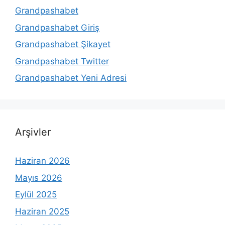
Grandpashabet
Grandpashabet Giriş
Grandpashabet Şikayet
Grandpashabet Twitter
Grandpashabet Yeni Adresi
Arşivler
Haziran 2026
Mayıs 2026
Eylül 2025
Haziran 2025