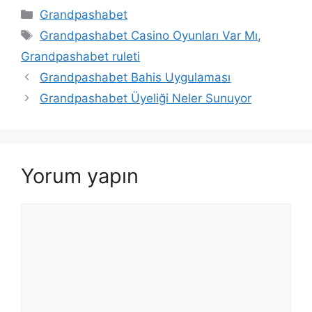
Kategoriler
Grandpashabet
Etiketler
Grandpashabet Casino Oyunları Var Mı
,
Grandpashabet ruleti
Grandpashabet Bahis Uygulaması
Grandpashabet Üyeliği Neler Sunuyor
Yorum yapın
Yorum