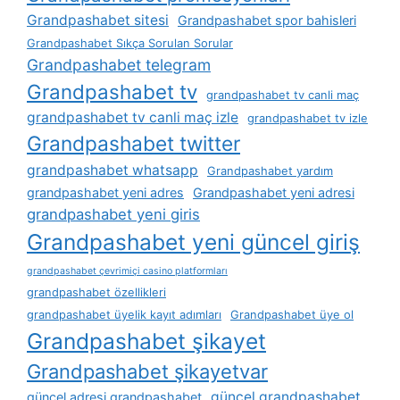
Grandpashabet sitesi
Grandpashabet spor bahisleri
Grandpashabet Sıkça Sorulan Sorular
Grandpashabet telegram
Grandpashabet tv
grandpashabet tv canli maç
grandpashabet tv canli maç izle
grandpashabet tv izle
Grandpashabet twitter
grandpashabet whatsapp
Grandpashabet yardım
grandpashabet yeni adres
Grandpashabet yeni adresi
grandpashabet yeni giris
Grandpashabet yeni güncel giriş
grandpashabet çevrimiçi casino platformları
grandpashabet özellikleri
grandpashabet üyelik kayıt adımları
Grandpashabet üye ol
Grandpashabet şikayet
Grandpashabet şikayetvar
güncel grandpashabet
güncel adresi grandpashabet