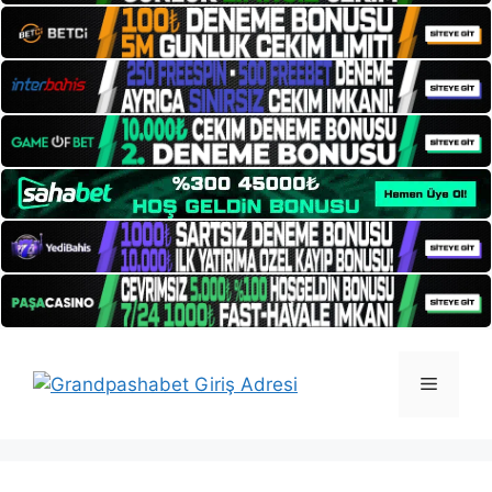
İçeriğe
atla
Menü