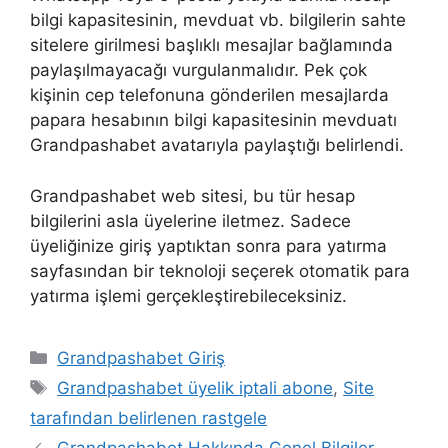
bilgi kapasitesinin, mevduat vb. bilgilerin sahte
sitelere girilmesi başlıklı mesajlar bağlamında
paylaşılmayacağı vurgulanmalıdır. Pek çok
kişinin cep telefonuna gönderilen mesajlarda
papara hesabının bilgi kapasitesinin mevduatı
Grandpashabet avatarıyla paylaştığı belirlendi.
Grandpashabet web sitesi, bu tür hesap
bilgilerini asla üyelerine iletmez. Sadece
üyeliğinize giriş yaptıktan sonra para yatırma
sayfasından bir teknoloji seçerek otomatik para
yatırma işlemi gerçekleştirebileceksiniz.
Kategoriler
Grandpashabet Giriş
Etiketler
Grandpashabet üyelik iptali abone
,
Site
tarafından belirlenen rastgele
Grandpashabet Hakkında Genel Bilgiler