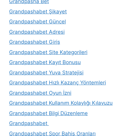
Grandpasha Bet
Grandpashabet Şikayet
Grandpashabet Güncel
Grandpashabet Adresi
Grandpashabet Giriş
Grandpashabet Site Kategorileri
Grandpashabet Kayıt Bonusu
Grandpashabet Yuva Stratejisi
Grandpashabet Hızlı Kazanç Yöntemleri
Grandpashabet Oyun İzni
Grandpashabet Kullanım Kolaylığı Kılavuzu
Grandpashabet Bilgi Düzenleme
Grandpashabet
Grandpashabet Spor Bahis Oranları