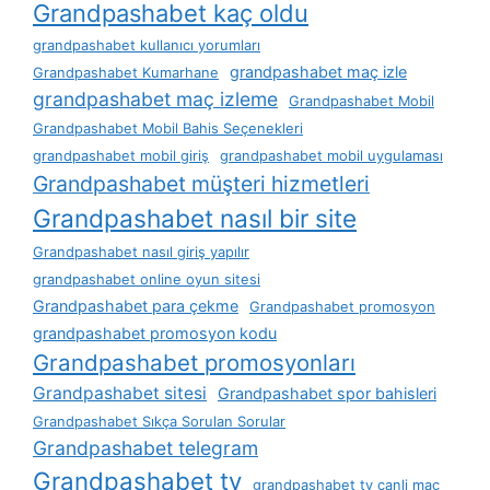
Grandpashabet kaç oldu
grandpashabet kullanıcı yorumları
grandpashabet maç izle
Grandpashabet Kumarhane
grandpashabet maç izleme
Grandpashabet Mobil
Grandpashabet Mobil Bahis Seçenekleri
grandpashabet mobil giriş
grandpashabet mobil uygulaması
Grandpashabet müşteri hizmetleri
Grandpashabet nasıl bir site
Grandpashabet nasıl giriş yapılır
grandpashabet online oyun sitesi
Grandpashabet para çekme
Grandpashabet promosyon
grandpashabet promosyon kodu
Grandpashabet promosyonları
Grandpashabet sitesi
Grandpashabet spor bahisleri
Grandpashabet Sıkça Sorulan Sorular
Grandpashabet telegram
Grandpashabet tv
grandpashabet tv canli maç