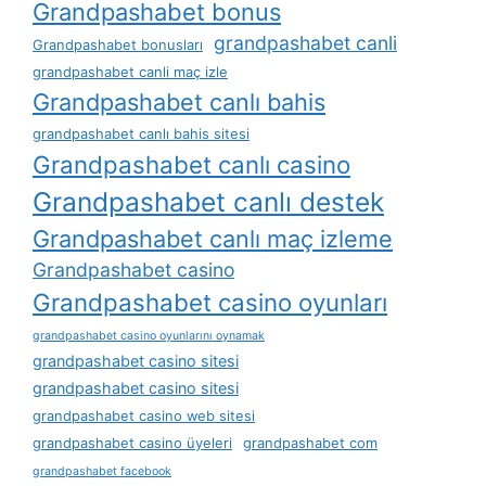
Grandpashabet bonus
grandpashabet canli
Grandpashabet bonusları
grandpashabet canli maç izle
Grandpashabet canlı bahis
grandpashabet canlı bahis sitesi
Grandpashabet canlı casino
Grandpashabet canlı destek
Grandpashabet canlı maç izleme
Grandpashabet casino
Grandpashabet casino oyunları
grandpashabet casino oyunlarını oynamak
grandpashabet casino sitesi
grandpashabet casino sitesi
grandpashabet casino web sitesi
grandpashabet casino üyeleri
grandpashabet com
grandpashabet facebook