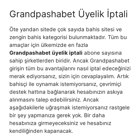
Grandpashabet Üyelik İptali
Öte yandan sitede çok sayıda bahis sitesi ve
zengin bahis kategorisi bulunmaktadır. Tüm bu
amaçlar için ülkemizde en fazla
Grandpashabet üyelik iptali
abone sayısına
sahip şirketlerden biridir. Ancak Grandpashabet
girişin tüm bu avantajlarını nasıl iptal edeceğinizi
merak ediyorsanız, sizin için cevaplayalım. Artık
bahisçi ile oynamak istemiyorsanız, çevrimiçi
destek hattına bağlanarak hesabınızın askıya
alınmasını talep edebilirsiniz. Ancak
aşağıdakilerle uğraşmak istemiyorsanız rastgele
bir şey yapmanıza gerek yok. Bir daha
hesabınıza girmeyeceksiniz ve hesabınız
kendiliğinden kapanacak.