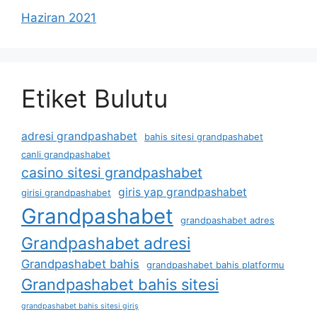
Haziran 2021
Etiket Bulutu
adresi grandpashabet
bahis sitesi grandpashabet
canli grandpashabet
casino sitesi grandpashabet
giris yap grandpashabet
girisi grandpashabet
Grandpashabet
grandpashabet adres
Grandpashabet adresi
Grandpashabet bahis
grandpashabet bahis platformu
Grandpashabet bahis sitesi
grandpashabet bahis sitesi giriş