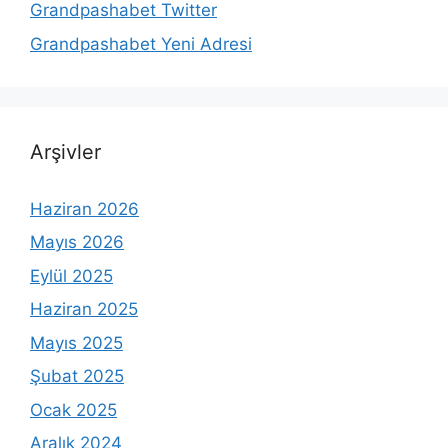
Grandpashabet Twitter
Grandpashabet Yeni Adresi
Arşivler
Haziran 2026
Mayıs 2026
Eylül 2025
Haziran 2025
Mayıs 2025
Şubat 2025
Ocak 2025
Aralık 2024