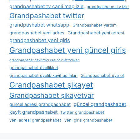
grandpashabet tv canli maç izle
grandpashabet tv izle
Grandpashabet twitter
grandpashabet whatsapp
Grandpashabet yardım
grandpashabet yeni adres
Grandpashabet yeni adresi
grandpashabet yeni giris
Grandpashabet yeni güncel giriş
grandpashabet çevrimiçi casino platformları
grandpashabet özellikleri
grandpashabet üyelik kayıt adımları
Grandpashabet üye ol
Grandpashabet şikayet
Grandpashabet şikayetvar
güncel grandpashabet
güncel adresi grandpashabet
kayit grandpashabet
twitter grandpashabet
yeni adresi grandpashabet
yeni giris grandpashabet