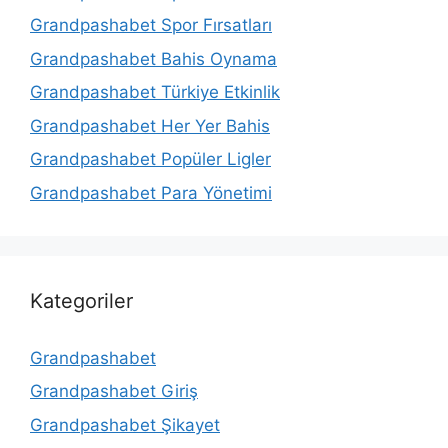
Grandpashabet Spor Fırsatları
Grandpashabet Bahis Oynama
Grandpashabet Türkiye Etkinlik
Grandpashabet Her Yer Bahis
Grandpashabet Popüler Ligler
Grandpashabet Para Yönetimi
Kategoriler
Grandpashabet
Grandpashabet Giriş
Grandpashabet Şikayet