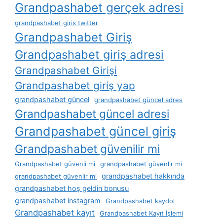
Grandpashabet gerçek adresi
grandpashabet giris twitter
Grandpashabet Giriş
Grandpashabet giriş adresi
Grandpashabet Girişi
Grandpashabet giriş yap
grandpashabet güncel
grandpashabet güncel adres
Grandpashabet güncel adresi
Grandpashabet güncel giriş
Grandpashabet güvenilir mi
Grandpashabet güvenli mi
grandpashabet güvenlir mi
grandpashabet hakkında
grandpashabet güvenlir mi
grandpashabet hoş geldin bonusu
grandpashabet instagram
Grandpashabet kaydol
Grandpashabet kayıt
Grandpashabet Kayıt İşlemi