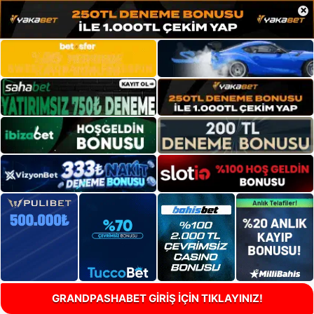
×
GRANDPASHABET GİRİŞ İÇİN TIKLAYINIZ!