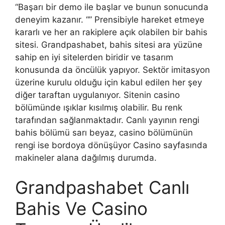
“Başarı bir demo ile başlar ve bunun sonucunda
deneyim kazanır. “” Prensibiyle hareket etmeye
kararlı ve her an rakiplere açık olabilen bir bahis
sitesi. Grandpashabet, bahis sitesi ara yüzüne
sahip en iyi sitelerden biridir ve tasarım
konusunda da öncülük yapıyor. Sektör imitasyon
üzerine kurulu olduğu için kabul edilen her şey
diğer taraftan uygulanıyor. Sitenin casino
bölümünde ışıklar kısılmış olabilir. Bu renk
tarafından sağlanmaktadır. Canlı yayının rengi
bahis bölümü sarı beyaz, casino bölümünün
rengi ise bordoya dönüşüyor Casino sayfasında
makineler alana dağılmış durumda.
Grandpashabet Canlı
Bahis Ve Casino