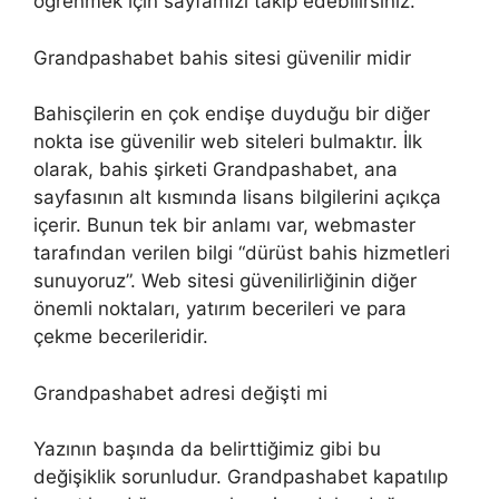
öğrenmek için sayfamızı takip edebilirsiniz.
Grandpashabet bahis sitesi güvenilir midir
Bahisçilerin en çok endişe duyduğu bir diğer
nokta ise güvenilir web siteleri bulmaktır. İlk
olarak, bahis şirketi Grandpashabet, ana
sayfasının alt kısmında lisans bilgilerini açıkça
içerir. Bunun tek bir anlamı var, webmaster
tarafından verilen bilgi “dürüst bahis hizmetleri
sunuyoruz”. Web sitesi güvenilirliğinin diğer
önemli noktaları, yatırım becerileri ve para
çekme becerileridir.
Grandpashabet adresi değişti mi
Yazının başında da belirttiğimiz gibi bu
değişiklik sorunludur. Grandpashabet kapatılıp