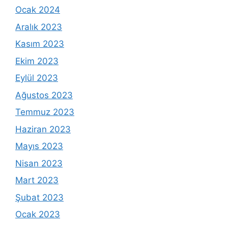
Ocak 2024
Aralık 2023
Kasım 2023
Ekim 2023
Eylül 2023
Ağustos 2023
Temmuz 2023
Haziran 2023
Mayıs 2023
Nisan 2023
Mart 2023
Şubat 2023
Ocak 2023