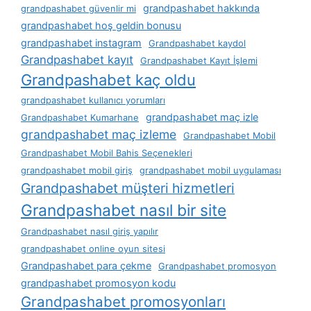
grandpashabet hakkında
grandpashabet güvenlir mi
grandpashabet hoş geldin bonusu
grandpashabet instagram
Grandpashabet kaydol
Grandpashabet kayıt
Grandpashabet Kayıt İşlemi
Grandpashabet kaç oldu
grandpashabet kullanıcı yorumları
grandpashabet maç izle
Grandpashabet Kumarhane
grandpashabet maç izleme
Grandpashabet Mobil
Grandpashabet Mobil Bahis Seçenekleri
grandpashabet mobil giriş
grandpashabet mobil uygulaması
Grandpashabet müşteri hizmetleri
Grandpashabet nasıl bir site
Grandpashabet nasıl giriş yapılır
grandpashabet online oyun sitesi
Grandpashabet para çekme
Grandpashabet promosyon
grandpashabet promosyon kodu
Grandpashabet promosyonları