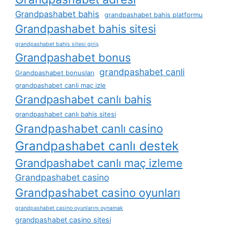
Grandpashabet bahis
grandpashabet bahis platformu
Grandpashabet bahis sitesi
grandpashabet bahis sitesi giriş
Grandpashabet bonus
grandpashabet canli
Grandpashabet bonusları
grandpashabet canli maç izle
Grandpashabet canlı bahis
grandpashabet canlı bahis sitesi
Grandpashabet canlı casino
Grandpashabet canlı destek
Grandpashabet canlı maç izleme
Grandpashabet casino
Grandpashabet casino oyunları
grandpashabet casino oyunlarını oynamak
grandpashabet casino sitesi