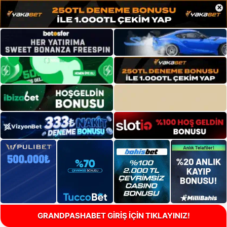
×
GRANDPASHABET GİRİŞ İÇİN TIKLAYINIZ!