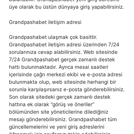
üye olarak bu üstün dünyaya giriş yapabilirsiniz.
Grandpashabet iletişim adresi
Grandpashabet ulaşmak çok basittir.
Grandpashabet iletişim adresi üzerinden 7/24
sorularınıza cevap alabilirsiniz. Web sitesinde
7/24 Grandpashabet gerçek zamanlı destek
hattı bulunmaktadır. Ayrıca mesai saatleri
içerisinde çağrı merkezi ekibi ve e-posta adresi
bulunmakta olup, web sitesinde herhangi bir
sorunla karşılaşırsanız e-posta gönderebilirsiniz.
Son olarak sitedeki gerçek zamanlı destek
hattına ek olarak “görüş ve öneriler”
bölümünden site yöneticilerine dilediğiniz
mesajı gönderebilirsiniz. Grandpashabet tüm
güncellemelerini ve yeni giriş adreslerini