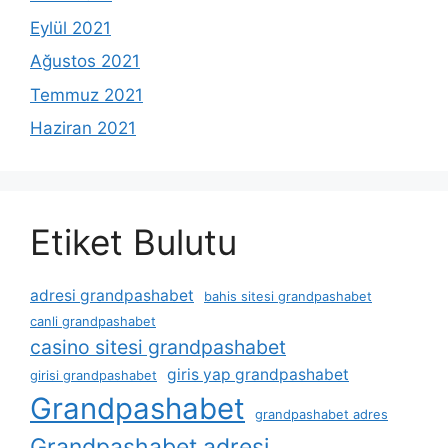
Eylül 2021
Ağustos 2021
Temmuz 2021
Haziran 2021
Etiket Bulutu
adresi grandpashabet
bahis sitesi grandpashabet
canli grandpashabet
casino sitesi grandpashabet
giris yap grandpashabet
girisi grandpashabet
Grandpashabet
grandpashabet adres
Grandpashabet adresi