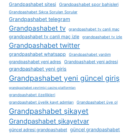
Grandpashabet sitesi
Grandpashabet spor bahisleri
Grandpashabet Sıkça Sorulan Sorular
Grandpashabet telegram
Grandpashabet tv
grandpashabet tv canli maç
grandpashabet tv canli maç izle
grandpashabet tv izle
Grandpashabet twitter
grandpashabet whatsapp
Grandpashabet yardım
grandpashabet yeni adres
Grandpashabet yeni adresi
grandpashabet yeni giris
Grandpashabet yeni güncel giriş
grandpashabet çevrimiçi casino platformları
grandpashabet özellikleri
grandpashabet üyelik kayıt adımları
Grandpashabet üye ol
Grandpashabet şikayet
Grandpashabet şikayetvar
güncel grandpashabet
güncel adresi grandpashabet