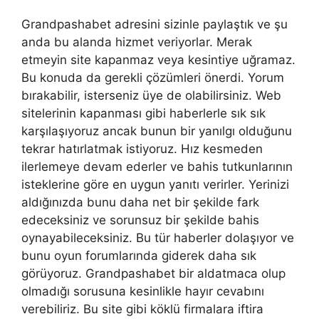
Grandpashabet adresini sizinle paylaştık ve şu
anda bu alanda hizmet veriyorlar. Merak
etmeyin site kapanmaz veya kesintiye uğramaz.
Bu konuda da gerekli çözümleri önerdi. Yorum
bırakabilir, isterseniz üye de olabilirsiniz. Web
sitelerinin kapanması gibi haberlerle sık sık
karşılaşıyoruz ancak bunun bir yanılgı olduğunu
tekrar hatırlatmak istiyoruz. Hız kesmeden
ilerlemeye devam ederler ve bahis tutkunlarının
isteklerine göre en uygun yanıtı verirler. Yerinizi
aldığınızda bunu daha net bir şekilde fark
edeceksiniz ve sorunsuz bir şekilde bahis
oynayabileceksiniz. Bu tür haberler dolaşıyor ve
bunu oyun forumlarında giderek daha sık
görüyoruz. Grandpashabet bir aldatmaca olup
olmadığı sorusuna kesinlikle hayır cevabını
verebiliriz. Bu site gibi köklü firmalara iftira