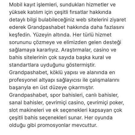
Mobil kayıt işlemleri, sundukları hizmetler ve
yüksek katılım için çeşitli fırsatlar hakkında
detaylı bilgi bulabileceğiniz web sitelerini ziyaret
ederek Grandpashabet hakkında daha fazlasını
keşfedin. Yüzeyin altında. Her türlü hizmet
sorununu çözmeye ve elimizden gelen desteği
sağlamaya kararlıyız. Araştırmalar, casino ve
bahis sitelerinin çok sayıda başka kural ve
standartlara uyduğunu göstermiştir.
Grandpashabet, köklü yapısı ve alanında en
profesyonel altyapı sağlayıcısı ile çalışmalarını
başarıyla en üst düzeye çıkarmıştır.
Grandpashabet, spor bahisleri, canlı bahisler,
sanal bahisler, çevrimiçi casino, çevrimiçi poker,
slot makineleri ve ek seçenekleri kapsayan çok
çeşitli bahis seçenekleri sunar. Her oyunda
olduğu gibi promosyonlar mevcuttur.