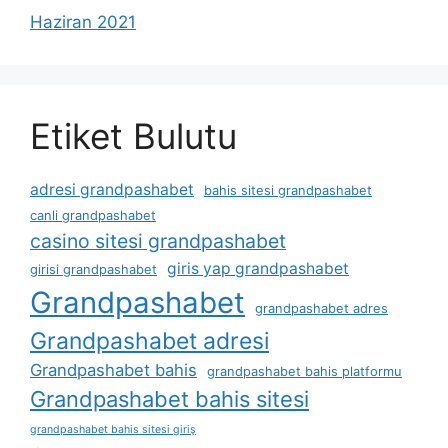
Haziran 2021
Etiket Bulutu
adresi grandpashabet
bahis sitesi grandpashabet
canli grandpashabet
casino sitesi grandpashabet
giris yap grandpashabet
girisi grandpashabet
Grandpashabet
grandpashabet adres
Grandpashabet adresi
Grandpashabet bahis
grandpashabet bahis platformu
Grandpashabet bahis sitesi
grandpashabet bahis sitesi giriş