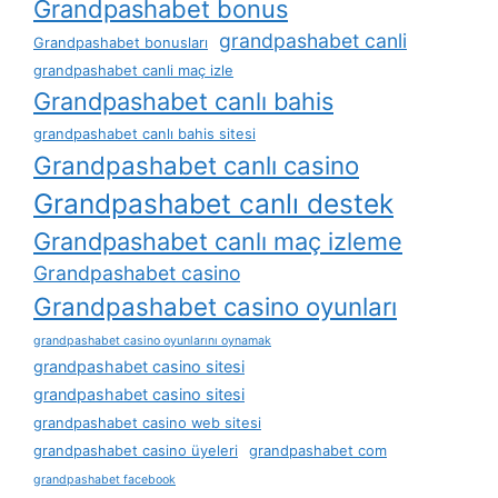
Grandpashabet bonus
grandpashabet canli
Grandpashabet bonusları
grandpashabet canli maç izle
Grandpashabet canlı bahis
grandpashabet canlı bahis sitesi
Grandpashabet canlı casino
Grandpashabet canlı destek
Grandpashabet canlı maç izleme
Grandpashabet casino
Grandpashabet casino oyunları
grandpashabet casino oyunlarını oynamak
grandpashabet casino sitesi
grandpashabet casino sitesi
grandpashabet casino web sitesi
grandpashabet casino üyeleri
grandpashabet com
grandpashabet facebook