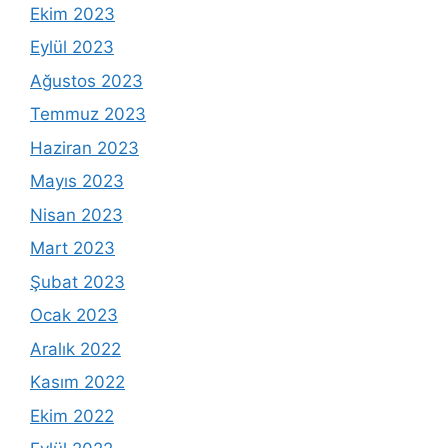
Ekim 2023
Eylül 2023
Ağustos 2023
Temmuz 2023
Haziran 2023
Mayıs 2023
Nisan 2023
Mart 2023
Şubat 2023
Ocak 2023
Aralık 2022
Kasım 2022
Ekim 2022