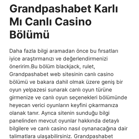
Grandpashabet Karlı
Mı Canlı Casino
Bölümü
Daha fazla bilgi aramadan önce bu fırsatları
iyice araştırmanızı ve değerlendirmenizi
öneririm.Bu bölüm blackjack, rulet,
Grandpashabet web sitesinin canlı casino
bölümü ve bakara dahil olmak üzere geniş bir
oyun yelpazesi sunarak canlı oyun türüne
girmenize ve canlı oyun seçenekleri bölümünde
heyecan verici oyunların keyfini çıkarmanıza
olanak tanır. Ayrıca sitenin sunduğu bilgi
panelinden mevcut oyunlar hakkında detaylı
bilgilere ve canlı casino nasıl oynanacağına dair
talimatlara ulaşabilirsiniz. Grandpashabet