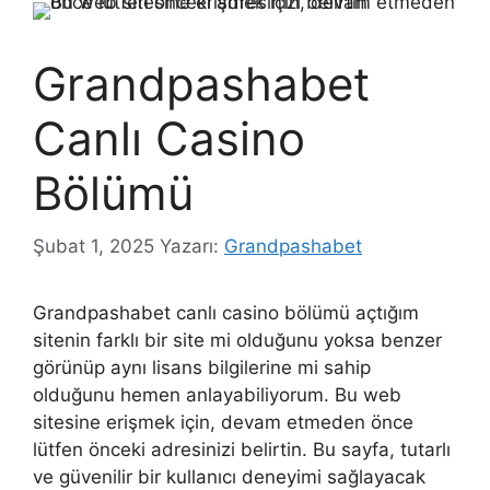
Grandpashabet
Canlı Casino
Bölümü
Şubat 1, 2025
Yazarı:
Grandpashabet
Grandpashabet canlı casino bölümü açtığım
sitenin farklı bir site mi olduğunu yoksa benzer
görünüp aynı lisans bilgilerine mi sahip
olduğunu hemen anlayabiliyorum. Bu web
sitesine erişmek için, devam etmeden önce
lütfen önceki adresinizi belirtin. Bu sayfa, tutarlı
ve güvenilir bir kullanıcı deneyimi sağlayacak