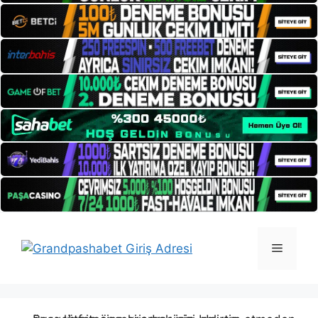
İçeriğe
atla
Menü