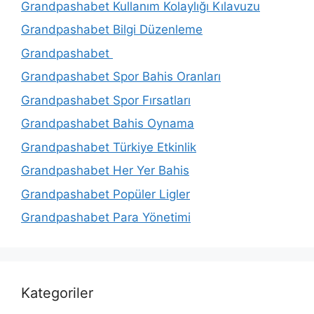
Grandpashabet Kullanım Kolaylığı Kılavuzu
Grandpashabet Bilgi Düzenleme
Grandpashabet
Grandpashabet Spor Bahis Oranları
Grandpashabet Spor Fırsatları
Grandpashabet Bahis Oynama
Grandpashabet Türkiye Etkinlik
Grandpashabet Her Yer Bahis
Grandpashabet Popüler Ligler
Grandpashabet Para Yönetimi
Kategoriler