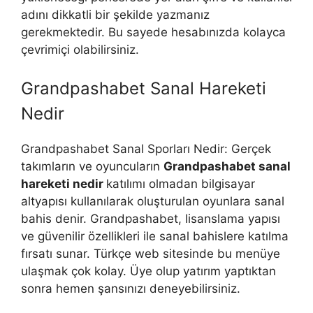
adını dikkatli bir şekilde yazmanız
gerekmektedir. Bu sayede hesabınızda kolayca
çevrimiçi olabilirsiniz.
Grandpashabet Sanal Hareketi
Nedir
Grandpashabet Sanal Sporları Nedir: Gerçek
takımların ve oyuncuların
Grandpashabet sanal
hareketi nedir
katılımı olmadan bilgisayar
altyapısı kullanılarak oluşturulan oyunlara sanal
bahis denir. Grandpashabet, lisanslama yapısı
ve güvenilir özellikleri ile sanal bahislere katılma
fırsatı sunar. Türkçe web sitesinde bu menüye
ulaşmak çok kolay. Üye olup yatırım yaptıktan
sonra hemen şansınızı deneyebilirsiniz.