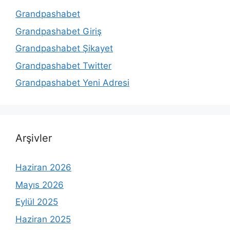
Grandpashabet
Grandpashabet Giriş
Grandpashabet Şikayet
Grandpashabet Twitter
Grandpashabet Yeni Adresi
Arşivler
Haziran 2026
Mayıs 2026
Eylül 2025
Haziran 2025