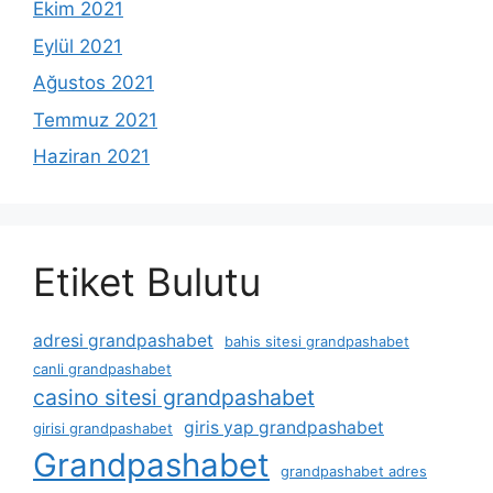
Ekim 2021
Eylül 2021
Ağustos 2021
Temmuz 2021
Haziran 2021
Etiket Bulutu
adresi grandpashabet
bahis sitesi grandpashabet
canli grandpashabet
casino sitesi grandpashabet
giris yap grandpashabet
girisi grandpashabet
Grandpashabet
grandpashabet adres