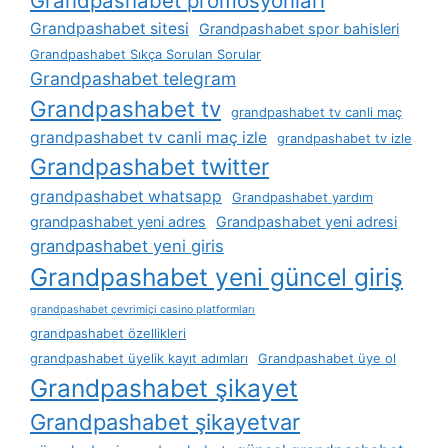
Grandpashabet promosyonları
Grandpashabet sitesi
Grandpashabet spor bahisleri
Grandpashabet Sıkça Sorulan Sorular
Grandpashabet telegram
Grandpashabet tv
grandpashabet tv canli maç
grandpashabet tv canli maç izle
grandpashabet tv izle
Grandpashabet twitter
grandpashabet whatsapp
Grandpashabet yardım
grandpashabet yeni adres
Grandpashabet yeni adresi
grandpashabet yeni giris
Grandpashabet yeni güncel giriş
grandpashabet çevrimiçi casino platformları
grandpashabet özellikleri
grandpashabet üyelik kayıt adımları
Grandpashabet üye ol
Grandpashabet şikayet
Grandpashabet şikayetvar