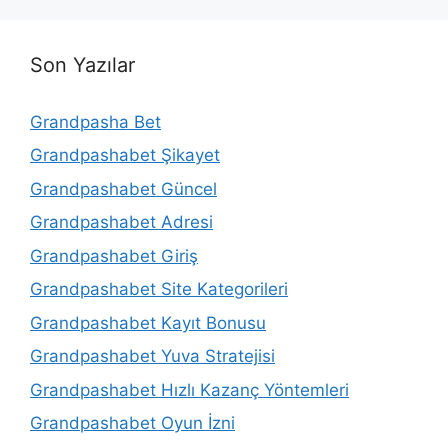
Son Yazılar
Grandpasha Bet
Grandpashabet Şikayet
Grandpashabet Güncel
Grandpashabet Adresi
Grandpashabet Giriş
Grandpashabet Site Kategorileri
Grandpashabet Kayıt Bonusu
Grandpashabet Yuva Stratejisi
Grandpashabet Hızlı Kazanç Yöntemleri
Grandpashabet Oyun İzni