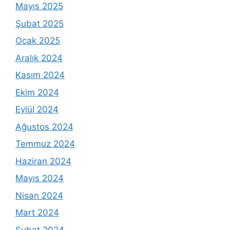
Mayıs 2025
Şubat 2025
Ocak 2025
Aralık 2024
Kasım 2024
Ekim 2024
Eylül 2024
Ağustos 2024
Temmuz 2024
Haziran 2024
Mayıs 2024
Nisan 2024
Mart 2024
Şubat 2024