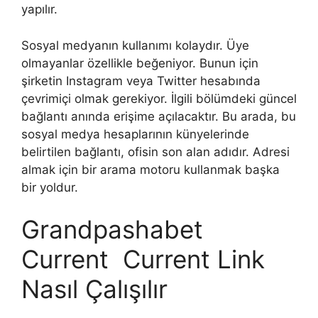
yapılır.
Sosyal medyanın kullanımı kolaydır. Üye
olmayanlar özellikle beğeniyor. Bunun için
şirketin Instagram veya Twitter hesabında
çevrimiçi olmak gerekiyor. İlgili bölümdeki güncel
bağlantı anında erişime açılacaktır. Bu arada, bu
sosyal medya hesaplarının künyelerinde
belirtilen bağlantı, ofisin son alan adıdır. Adresi
almak için bir arama motoru kullanmak başka
bir yoldur.
Grandpashabet
Current Current Link
Nasıl Çalışılır