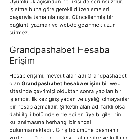
Uyumluluk açısından her ikisi de sorunsuzdur.
İşletme buna göre gerekli düzenlemeleri
başarıyla tamamlamıştır. Güncellenmiş bir
bağlantı yazmak ve webde gezinmek uzun
sürmez.
Grandpashabet Hesaba
Erişim
Hesap erişimi, mevcut alan adı Grandpashabet
olan
Grandpashabet hesaba erişim
bir web
sitesinde çevrimiçi olduktan sonra yapılan bir
işlemdir. İlk kez giriş yapan ve üyeliği olmayanlar
bir hesap açmalıdır. Şirketin alan adı farklı olsa
dahi ilgili bölümde elde edilen üye bilgilerinin
kullanılmasına herhangi bir engel
bulunmamaktadır. Giriş bölümüne basmanın
yükleneceği pencerede yer alan şifre ve kullanıcı