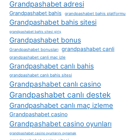
Grandpashabet adresi
Grandpashabet bahis
grandpashabet bahis platformu
Grandpashabet bahis sitesi
grandpashabet bahis sitesi giriş
Grandpashabet bonus
grandpashabet canli
Grandpashabet bonusları
grandpashabet canli maç izle
Grandpashabet canlı bahis
grandpashabet canlı bahis sitesi
Grandpashabet canlı casino
Grandpashabet canlı destek
Grandpashabet canlı maç izleme
Grandpashabet casino
Grandpashabet casino oyunları
grandpashabet casino oyunlarını oynamak