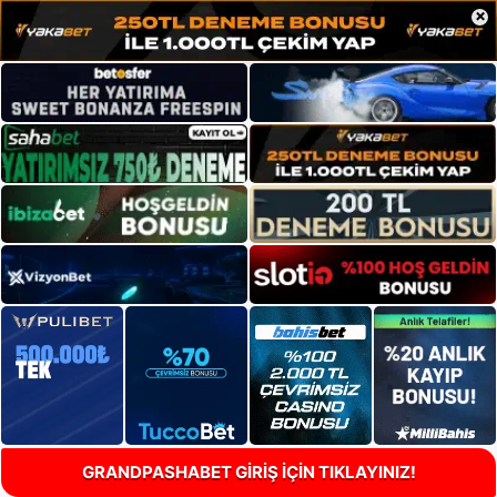
×
GRANDPASHABET GİRİŞ İÇİN TIKLAYINIZ!