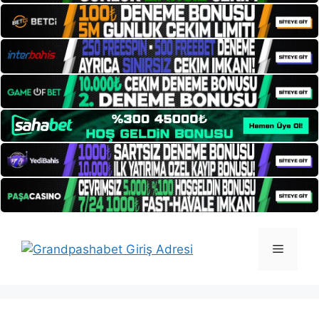
İçeriğe
atla
Menü