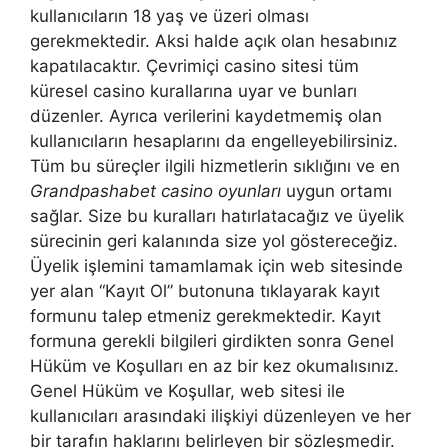
kullanıcıların 18 yaş ve üzeri olması
gerekmektedir. Aksi halde açık olan hesabınız
kapatılacaktır. Çevrimiçi casino sitesi tüm
küresel casino kurallarına uyar ve bunları
düzenler. Ayrıca verilerini kaydetmemiş olan
kullanıcıların hesaplarını da engelleyebilirsiniz.
Tüm bu süreçler ilgili hizmetlerin sıklığını ve en
Grandpashabet casino oyunları
uygun ortamı
sağlar. Size bu kuralları hatırlatacağız ve üyelik
sürecinin geri kalanında size yol göstereceğiz.
Üyelik işlemini tamamlamak için web sitesinde
yer alan “Kayıt Ol” butonuna tıklayarak kayıt
formunu talep etmeniz gerekmektedir. Kayıt
formuna gerekli bilgileri girdikten sonra Genel
Hüküm ve Koşulları en az bir kez okumalısınız.
Genel Hüküm ve Koşullar, web sitesi ile
kullanıcıları arasındaki ilişkiyi düzenleyen ve her
bir tarafın haklarını belirleyen bir sözleşmedir.