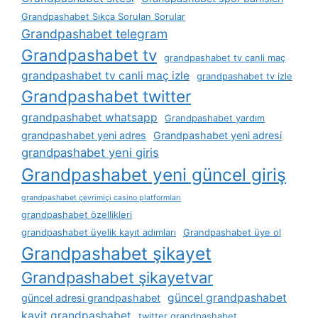
Grandpashabet Sıkça Sorulan Sorular
Grandpashabet telegram
Grandpashabet tv
grandpashabet tv canli maç
grandpashabet tv canli maç izle
grandpashabet tv izle
Grandpashabet twitter
grandpashabet whatsapp
Grandpashabet yardım
grandpashabet yeni adres
Grandpashabet yeni adresi
grandpashabet yeni giris
Grandpashabet yeni güncel giriş
grandpashabet çevrimiçi casino platformları
grandpashabet özellikleri
grandpashabet üyelik kayıt adımları
Grandpashabet üye ol
Grandpashabet şikayet
Grandpashabet şikayetvar
güncel grandpashabet
güncel adresi grandpashabet
kayit grandpashabet
twitter grandpashabet