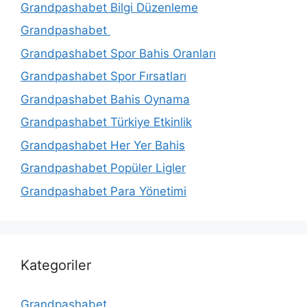
Grandpashabet Bilgi Düzenleme
Grandpashabet
Grandpashabet Spor Bahis Oranları
Grandpashabet Spor Fırsatları
Grandpashabet Bahis Oynama
Grandpashabet Türkiye Etkinlik
Grandpashabet Her Yer Bahis
Grandpashabet Popüler Ligler
Grandpashabet Para Yönetimi
Kategoriler
Grandpashabet