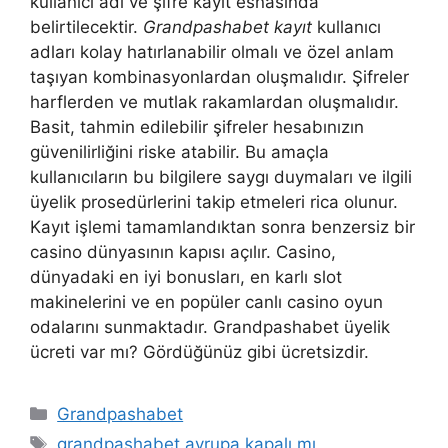
kullanıcı adı ve şifre kayıt esnasında
belirtilecektir.
Grandpashabet kayıt
kullanıcı
adları kolay hatırlanabilir olmalı ve özel anlam
taşıyan kombinasyonlardan oluşmalıdır. Şifreler
harflerden ve mutlak rakamlardan oluşmalıdır.
Basit, tahmin edilebilir şifreler hesabınızın
güvenilirliğini riske atabilir. Bu amaçla
kullanıcıların bu bilgilere saygı duymaları ve ilgili
üyelik prosedürlerini takip etmeleri rica olunur.
Kayıt işlemi tamamlandıktan sonra benzersiz bir
casino dünyasının kapısı açılır. Casino,
dünyadaki en iyi bonusları, en karlı slot
makinelerini ve en popüler canlı casino oyun
odalarını sunmaktadır. Grandpashabet üyelik
ücreti var mı? Gördüğünüz gibi ücretsizdir.
Kategoriler
Grandpashabet
Etiketler
grandpashabet avrupa kapalı mı
,