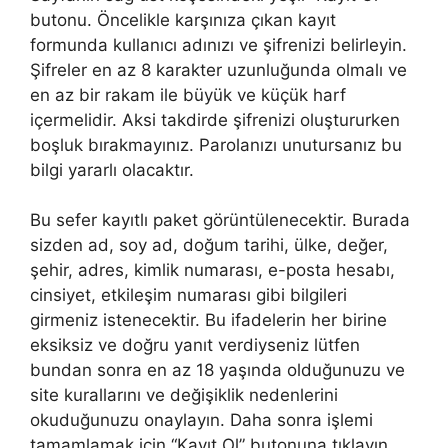
butonu. Öncelikle karşınıza çıkan kayıt
formunda kullanıcı adınızı ve şifrenizi belirleyin.
Şifreler en az 8 karakter uzunluğunda olmalı ve
en az bir rakam ile büyük ve küçük harf
içermelidir. Aksi takdirde şifrenizi oluştururken
boşluk bırakmayınız. Parolanızı unutursanız bu
bilgi yararlı olacaktır.
Bu sefer kayıtlı paket görüntülenecektir. Burada
sizden ad, soy ad, doğum tarihi, ülke, değer,
şehir, adres, kimlik numarası, e-posta hesabı,
cinsiyet, etkileşim numarası gibi bilgileri
girmeniz istenecektir. Bu ifadelerin her birine
eksiksiz ve doğru yanıt verdiyseniz lütfen
bundan sonra en az 18 yaşında olduğunuzu ve
site kurallarını ve değişiklik nedenlerini
okuduğunuzu onaylayın. Daha sonra işlemi
tamamlamak için “Kayıt Ol” butonuna tıklayın.