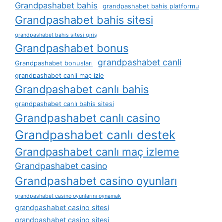
Grandpashabet bahis
grandpashabet bahis platformu
Grandpashabet bahis sitesi
grandpashabet bahis sitesi giriş
Grandpashabet bonus
grandpashabet canli
Grandpashabet bonusları
grandpashabet canli maç izle
Grandpashabet canlı bahis
grandpashabet canlı bahis sitesi
Grandpashabet canlı casino
Grandpashabet canlı destek
Grandpashabet canlı maç izleme
Grandpashabet casino
Grandpashabet casino oyunları
grandpashabet casino oyunlarını oynamak
grandpashabet casino sitesi
grandpashabet casino sitesi