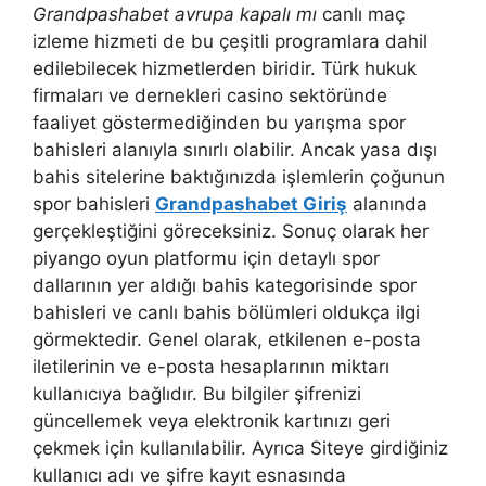
Grandpashabet avrupa kapalı mı
canlı maç
izleme hizmeti de bu çeşitli programlara dahil
edilebilecek hizmetlerden biridir. Türk hukuk
firmaları ve dernekleri casino sektöründe
faaliyet göstermediğinden bu yarışma spor
bahisleri alanıyla sınırlı olabilir. Ancak yasa dışı
bahis sitelerine baktığınızda işlemlerin çoğunun
spor bahisleri
Grandpashabet Giriş
alanında
gerçekleştiğini göreceksiniz. Sonuç olarak her
piyango oyun platformu için detaylı spor
dallarının yer aldığı bahis kategorisinde spor
bahisleri ve canlı bahis bölümleri oldukça ilgi
görmektedir. Genel olarak, etkilenen e-posta
iletilerinin ve e-posta hesaplarının miktarı
kullanıcıya bağlıdır. Bu bilgiler şifrenizi
güncellemek veya elektronik kartınızı geri
çekmek için kullanılabilir. Ayrıca Siteye girdiğiniz
kullanıcı adı ve şifre kayıt esnasında