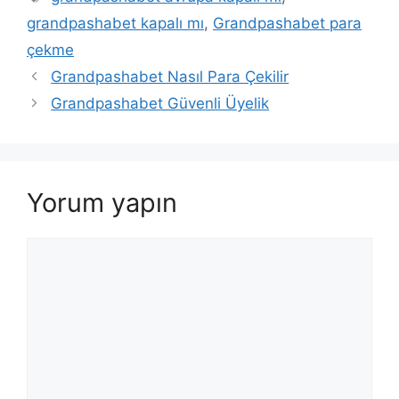
grandpashabet kapalı mı
,
Grandpashabet para
çekme
Grandpashabet Nasıl Para Çekilir
Grandpashabet Güvenli Üyelik
Yorum yapın
Yorum