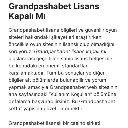
Grandpashabet Lisans
Kapalı Mı
Grandpashabet lisans bilgileri ve güvenilir oyun
siteleri hakkındaki şikayetleri araştırırken
öncelikle oyun sitesinin lisanslı olup olmadığını
soruyoruz.
Grandpashabet lisans kapalı mı
uluslararası geçerliliğe sahip lisans belgesi ile
bu konudaki en önemli standartları
karşılamaktadır. Tüm bu sonuçlar ve diğer
bilgiler alt bölümlerde bulunabilir ve yorum
yapmak amacıyla Grandpashabet web sitesinin
ana sayfasındaki “Kullanım Koşulları” bölümüne
defalarca başvurabilirsiniz. Bu Grandpashabet
şeffaf yapısına güzel bir örnektir.
Grandpashabet lisanslı bir casino şirketi