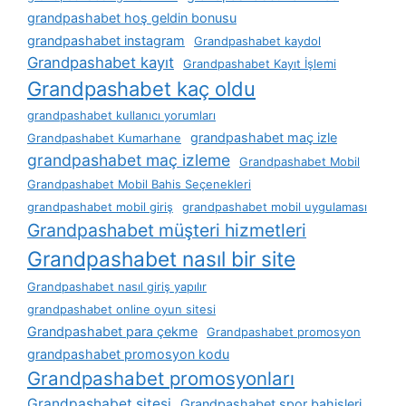
grandpashabet hoş geldin bonusu
grandpashabet instagram
Grandpashabet kaydol
Grandpashabet kayıt
Grandpashabet Kayıt İşlemi
Grandpashabet kaç oldu
grandpashabet kullanıcı yorumları
grandpashabet maç izle
Grandpashabet Kumarhane
grandpashabet maç izleme
Grandpashabet Mobil
Grandpashabet Mobil Bahis Seçenekleri
grandpashabet mobil giriş
grandpashabet mobil uygulaması
Grandpashabet müşteri hizmetleri
Grandpashabet nasıl bir site
Grandpashabet nasıl giriş yapılır
grandpashabet online oyun sitesi
Grandpashabet para çekme
Grandpashabet promosyon
grandpashabet promosyon kodu
Grandpashabet promosyonları
Grandpashabet sitesi
Grandpashabet spor bahisleri