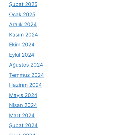
Şubat 2025
Ocak 2025
Aralık 2024
Kasım 2024
Ekim 2024
Eylül 2024
Ağustos 2024
Temmuz 2024
Haziran 2024
Mayıs 2024
Nisan 2024
Mart 2024
Şubat 2024