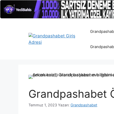
İçeriğe
atla
Grandpashabe
Grandpashab
Grandpashabet
Temmuz 1, 2023
Yazarı:
Grandpashabet