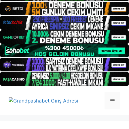
İçeriğe
atla
Menü