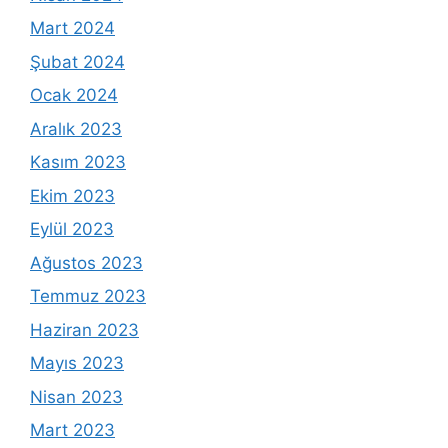
Mart 2024
Şubat 2024
Ocak 2024
Aralık 2023
Kasım 2023
Ekim 2023
Eylül 2023
Ağustos 2023
Temmuz 2023
Haziran 2023
Mayıs 2023
Nisan 2023
Mart 2023