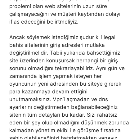
problemi olan web sitelerinin uzun süre
çalışmayacağını ve müşteri kaybından dolayı
iflas edeceğini belirtmeliyiz.
Ancak söylemek istediğimiz şudur ki illegal
bahis sitelerinin giriş adresleri mutlaka
değiştirilmelidir. Tabii yukarıda bahsettiğimiz
site üzerinden konuşursak herhangi bir giriş
sorunu olmadığını tekrarlayabiliriz. Aynı gün ve
zamanında işlem yapmak isteyen her
oyuncunun yeni adresinden bu siteye girerek
para kazanmaya devam ettiğini
unutmamalısınız. Vpn’i açmadan ve dns
ayarlarını değiştirmeden bağlanabileceğiniz
sitenin tüm detayları bu kadar. Sizi rahatsız
eden bir şey olup olmadığını düşünmek zorunda
kalmadan yönetim ekibi ile görüşme fırsatına
sahip olabileceğinizi hatırlatmaktan yanayız.