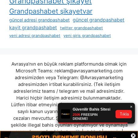
Grandpashabet şikayet
Grandpashabet şikayetvar
güncel grandpashabet
güncel adresi grandpashabet
kayit grandpashabet
twitter grandpashabet
yeni adresi grandpashabet
yeni giris grandpashabet
Avrasya'nın en büyük reklam platformunda olmak için
Microsoft Teams:
reklam@avrasyamarketing.com
adresimizden veya Telegram: @Avrasyamarketing
adresimizden irtibat kurabilirsiniz. (Tek iletişim
adreslerimiz teams / telegram ve mail adresimizdir.
Harici hiçbir iletişim adresimiz bulunmamaktadır.
Lütfen itibar etmeyiniz.) Türkiye yasalarına göre 7258
sayılı kanun uyarınca yasa dışı bahis oynamanın
cezaları mevcuttur. Şu an bulunduğunuz site hiç bir
şekilde illegal bahis oyunları oynatmıyor ve oynamaya
aracı olmuyordur.
bixbetuyelik
|
atakbet
|
zeowin
|
×