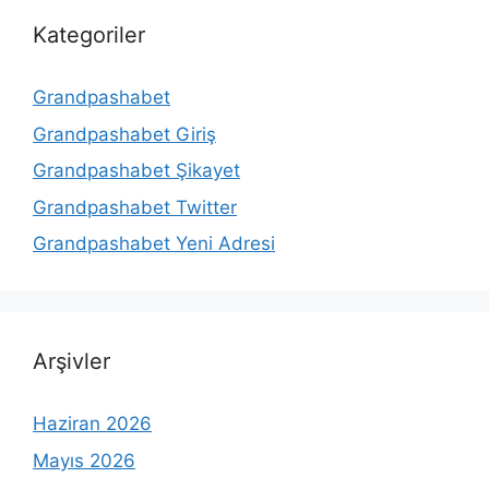
Kategoriler
Grandpashabet
Grandpashabet Giriş
Grandpashabet Şikayet
Grandpashabet Twitter
Grandpashabet Yeni Adresi
Arşivler
Haziran 2026
Mayıs 2026