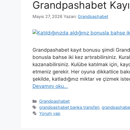
Grandpashabet Kayı
Mayıs 27, 2026
Yazarı:
Grandpashabet
Grandpashabet kayıt bonusu şimdi Grandpa
bonusla bahse iki kez artırabilirsiniz. Ku
kazanabilirsiniz. Kulübe katılmak için, k
etmeniz gerekir. Her oyuna dikkatlice bakı
şekilde, katladığınız miktar ve çizmek is
Devamını oku…
Kategoriler
Grandpashabet
Etiketler
grandpashabet banka transferi
,
grandpashabet
Yorum yap