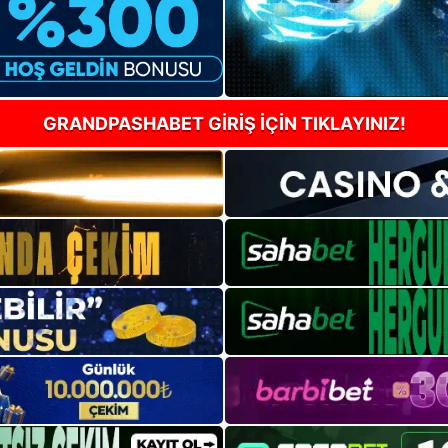
GRANDPASHABET GİRİŞ İÇİN TIKLAYINIZ!