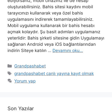
ediyorsanız, mobil cihazınız ile de hesap
oluşturabilirsiniz. Bahis sitesi kaydını mobil
tarayıcınızı kullanarak veya özel bahis
uygulamasını indirerek tamamlayabilirsiniz.
Mobil uygulama kullanarak bir bahis hesabı
açmak kolaydır. Şu basit adımları uygulamanız
yeterlidir: Bahis şirketi sitesine gidin Uygulamayı
sağlanan Android veya iOS bağlantılarından
indirin Siteye katılın …
Devamını oku…
Kategoriler
Grandpashabet
Etiketler
grandpashabet canlı yayına kayıt olmak
Yorum yap
Son Yazılar