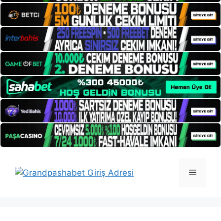
İçeriğe
atla
Menü