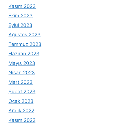
Kasım 2023
Ekim 2023
Eylül 2023
Ağustos 2023
Temmuz 2023
Haziran 2023
Mayıs 2023
Nisan 2023
Mart 2023
Şubat 2023
Ocak 2023
Aralık 2022
Kasım 2022