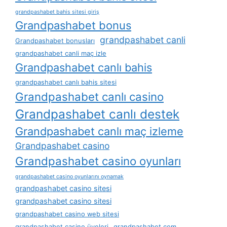
grandpashabet bahis sitesi giriş
Grandpashabet bonus
grandpashabet canli
Grandpashabet bonusları
grandpashabet canli maç izle
Grandpashabet canlı bahis
grandpashabet canlı bahis sitesi
Grandpashabet canlı casino
Grandpashabet canlı destek
Grandpashabet canlı maç izleme
Grandpashabet casino
Grandpashabet casino oyunları
grandpashabet casino oyunlarını oynamak
grandpashabet casino sitesi
grandpashabet casino sitesi
grandpashabet casino web sitesi
grandpashabet casino üyeleri
grandpashabet com