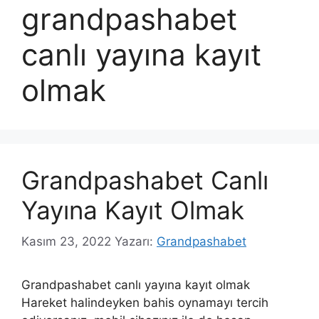
grandpashabet
canlı yayına kayıt
olmak
Grandpashabet Canlı
Yayına Kayıt Olmak
Kasım 23, 2022
Yazarı:
Grandpashabet
Grandpashabet canlı yayına kayıt olmak
Hareket halindeyken bahis oynamayı tercih