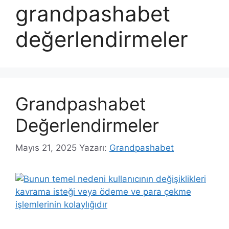
grandpashabet
değerlendirmeler
Grandpashabet
Değerlendirmeler
Mayıs 21, 2025
Yazarı:
Grandpashabet