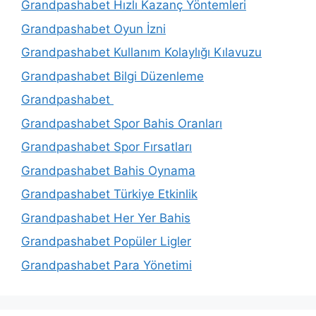
Grandpashabet Hızlı Kazanç Yöntemleri
Grandpashabet Oyun İzni
Grandpashabet Kullanım Kolaylığı Kılavuzu
Grandpashabet Bilgi Düzenleme
Grandpashabet
Grandpashabet Spor Bahis Oranları
Grandpashabet Spor Fırsatları
Grandpashabet Bahis Oynama
Grandpashabet Türkiye Etkinlik
Grandpashabet Her Yer Bahis
Grandpashabet Popüler Ligler
Grandpashabet Para Yönetimi