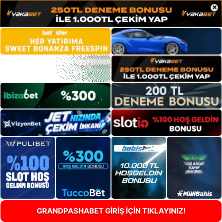
×
GRANDPASHABET GİRİŞ İÇİN TIKLAYINIZ!