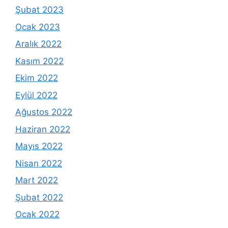
Şubat 2023
Ocak 2023
Aralık 2022
Kasım 2022
Ekim 2022
Eylül 2022
Ağustos 2022
Haziran 2022
Mayıs 2022
Nisan 2022
Mart 2022
Şubat 2022
Ocak 2022