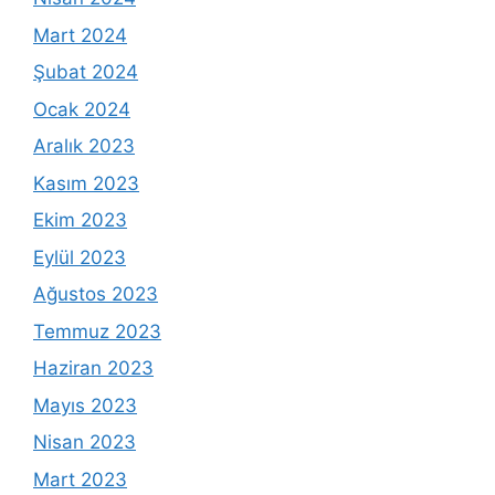
Mart 2024
Şubat 2024
Ocak 2024
Aralık 2023
Kasım 2023
Ekim 2023
Eylül 2023
Ağustos 2023
Temmuz 2023
Haziran 2023
Mayıs 2023
Nisan 2023
Mart 2023