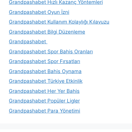
Grandpashabet Hızlı Kazanç Yöntemleri
Grandpashabet Oyun İzni
Grandpashabet Kullanım Kolaylığı Kılavuzu
Grandpashabet Bilgi Düzenleme
Grandpashabet
Grandpashabet Spor Bahis Oranları
Grandpashabet Spor Fırsatları
Grandpashabet Bahis Oynama
Grandpashabet Türkiye Etkinlik
Grandpashabet Her Yer Bahis
Grandpashabet Popüler Ligler
Grandpashabet Para Yönetimi