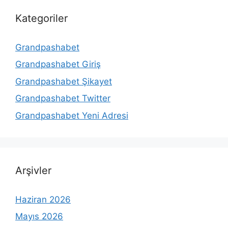
Kategoriler
Grandpashabet
Grandpashabet Giriş
Grandpashabet Şikayet
Grandpashabet Twitter
Grandpashabet Yeni Adresi
Arşivler
Haziran 2026
Mayıs 2026