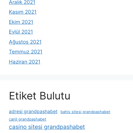
Aralık 2021
Kasım 2021
Ekim 2021
Eylül 2021
Ağustos 2021
Temmuz 2021
Haziran 2021
Etiket Bulutu
adresi grandpashabet
bahis sitesi grandpashabet
canli grandpashabet
casino sitesi grandpashabet