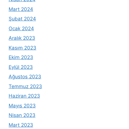
Mart 2024
Şubat 2024
Ocak 2024
Aralık 2023
Kasım 2023
Ekim 2023
Eylül 2023
Ağustos 2023
Temmuz 2023
Haziran 2023
Mayıs 2023
Nisan 2023
Mart 2023