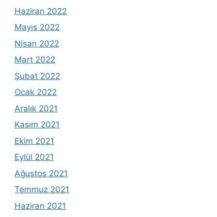
Haziran 2022
Mayıs 2022
Nisan 2022
Mart 2022
Şubat 2022
Ocak 2022
Aralık 2021
Kasım 2021
Ekim 2021
Eylül 2021
Ağustos 2021
Temmuz 2021
Haziran 2021