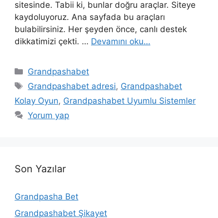
sitesinde. Tabii ki, bunlar doğru araçlar. Siteye
kaydoluyoruz. Ana sayfada bu araçları
bulabilirsiniz. Her şeyden önce, canlı destek
dikkatimizi çekti. …
Devamını oku…
Kategoriler
Grandpashabet
Etiketler
Grandpashabet adresi
,
Grandpashabet
Kolay Oyun
,
Grandpashabet Uyumlu Sistemler
Yorum yap
Son Yazılar
Grandpasha Bet
Grandpashabet Şikayet