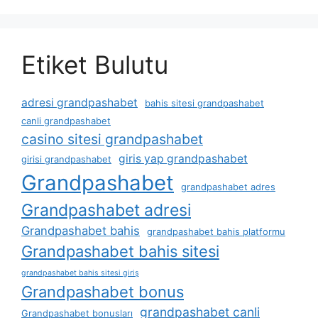
Etiket Bulutu
adresi grandpashabet
bahis sitesi grandpashabet
canli grandpashabet
casino sitesi grandpashabet
giris yap grandpashabet
girisi grandpashabet
Grandpashabet
grandpashabet adres
Grandpashabet adresi
Grandpashabet bahis
grandpashabet bahis platformu
Grandpashabet bahis sitesi
grandpashabet bahis sitesi giriş
Grandpashabet bonus
grandpashabet canli
Grandpashabet bonusları