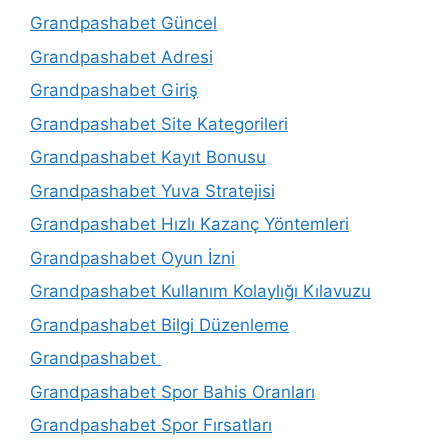
Grandpashabet Güncel
Grandpashabet Adresi
Grandpashabet Giriş
Grandpashabet Site Kategorileri
Grandpashabet Kayıt Bonusu
Grandpashabet Yuva Stratejisi
Grandpashabet Hızlı Kazanç Yöntemleri
Grandpashabet Oyun İzni
Grandpashabet Kullanım Kolaylığı Kılavuzu
Grandpashabet Bilgi Düzenleme
Grandpashabet
Grandpashabet Spor Bahis Oranları
Grandpashabet Spor Fırsatları