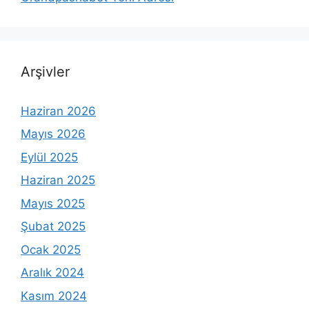
Arşivler
Haziran 2026
Mayıs 2026
Eylül 2025
Haziran 2025
Mayıs 2025
Şubat 2025
Ocak 2025
Aralık 2024
Kasım 2024