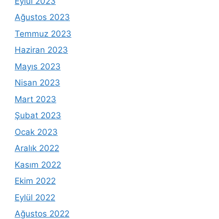
Eylül 2023
Ağustos 2023
Temmuz 2023
Haziran 2023
Mayıs 2023
Nisan 2023
Mart 2023
Şubat 2023
Ocak 2023
Aralık 2022
Kasım 2022
Ekim 2022
Eylül 2022
Ağustos 2022