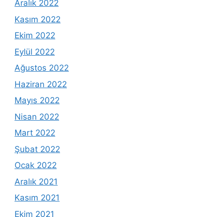
Aralık 2022
Kasım 2022
Ekim 2022
Eylül 2022
Ağustos 2022
Haziran 2022
Mayıs 2022
Nisan 2022
Mart 2022
Şubat 2022
Ocak 2022
Aralık 2021
Kasım 2021
Ekim 2021