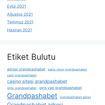
Eylül 2021
Ağustos 2021
Temmuz 2021
Haziran 2021
Etiket Bulutu
adresi grandpashabet
bahis sitesi grandpashabet
canli grandpashabet
casino sitesi grandpashabet
giris yap grandpashabet
girisi grandpashabet
Grandpashabet
grandpashabet adres
Grandpashabet adresi