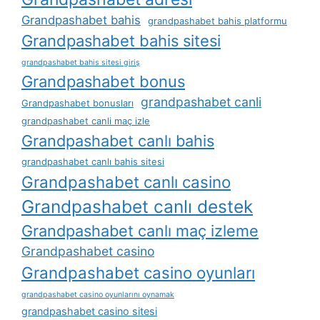
Grandpashabet bahis
grandpashabet bahis platformu
Grandpashabet bahis sitesi
grandpashabet bahis sitesi giriş
Grandpashabet bonus
grandpashabet canli
Grandpashabet bonusları
grandpashabet canli maç izle
Grandpashabet canlı bahis
grandpashabet canlı bahis sitesi
Grandpashabet canlı casino
Grandpashabet canlı destek
Grandpashabet canlı maç izleme
Grandpashabet casino
Grandpashabet casino oyunları
grandpashabet casino oyunlarını oynamak
grandpashabet casino sitesi