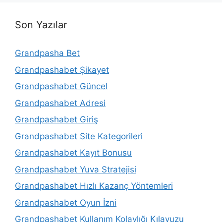
Son Yazılar
Grandpasha Bet
Grandpashabet Şikayet
Grandpashabet Güncel
Grandpashabet Adresi
Grandpashabet Giriş
Grandpashabet Site Kategorileri
Grandpashabet Kayıt Bonusu
Grandpashabet Yuva Stratejisi
Grandpashabet Hızlı Kazanç Yöntemleri
Grandpashabet Oyun İzni
Grandpashabet Kullanım Kolaylığı Kılavuzu