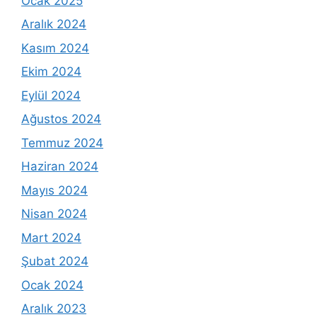
Ocak 2025
Aralık 2024
Kasım 2024
Ekim 2024
Eylül 2024
Ağustos 2024
Temmuz 2024
Haziran 2024
Mayıs 2024
Nisan 2024
Mart 2024
Şubat 2024
Ocak 2024
Aralık 2023