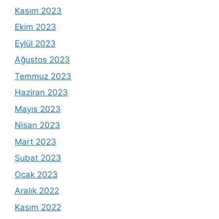
Kasım 2023
Ekim 2023
Eylül 2023
Ağustos 2023
Temmuz 2023
Haziran 2023
Mayıs 2023
Nisan 2023
Mart 2023
Şubat 2023
Ocak 2023
Aralık 2022
Kasım 2022