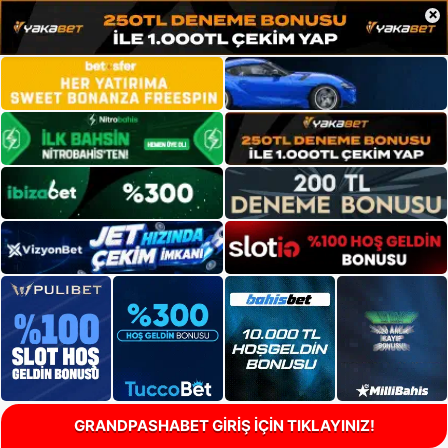
×
GRANDPASHABET GİRİŞ İÇİN TIKLAYINIZ!