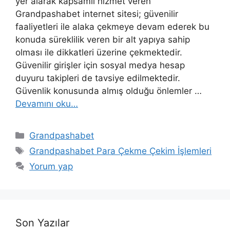
yer alarak kapsamlı hizmet veren
Grandpashabet internet sitesi; güvenilir
faaliyetleri ile alaka çekmeye devam ederek bu
konuda süreklilik veren bir alt yapıya sahip
olması ile dikkatleri üzerine çekmektedir.
Güvenilir girişler için sosyal medya hesap
duyuru takipleri de tavsiye edilmektedir.
Güvenlik konusunda almış olduğu önlemler …
Devamını oku…
Kategoriler
Grandpashabet
Etiketler
Grandpashabet Para Çekme Çekim İşlemleri
Yorum yap
Son Yazılar