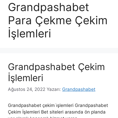
Grandpashabet
Para Çekme Çekim
İşlemleri
Grandpashabet Çekim
İşlemleri
Ağustos 24, 2022
Yazarı:
Grandpashabet
Grandpashabet çekim i̇şlemleri Grandpashabet
Çekim İşlemleri Bet siteleri arasında ön planda