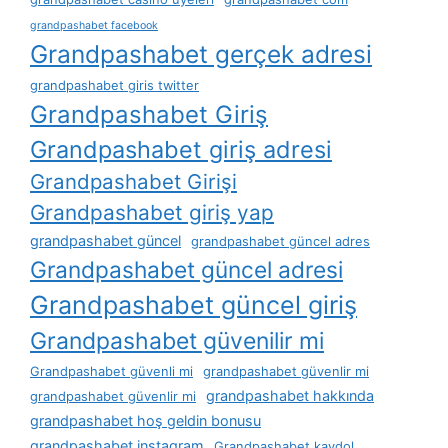
grandpashabet facebook
Grandpashabet gerçek adresi
grandpashabet giris twitter
Grandpashabet Giriş
Grandpashabet giriş adresi
Grandpashabet Girişi
Grandpashabet giriş yap
grandpashabet güncel
grandpashabet güncel adres
Grandpashabet güncel adresi
Grandpashabet güncel giriş
Grandpashabet güvenilir mi
Grandpashabet güvenli mi
grandpashabet güvenlir mi
grandpashabet hakkında
grandpashabet güvenlir mi
grandpashabet hoş geldin bonusu
grandpashabet instagram
Grandpashabet kaydol