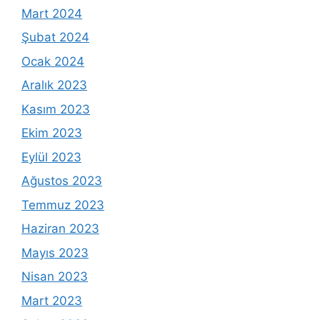
Mart 2024
Şubat 2024
Ocak 2024
Aralık 2023
Kasım 2023
Ekim 2023
Eylül 2023
Ağustos 2023
Temmuz 2023
Haziran 2023
Mayıs 2023
Nisan 2023
Mart 2023