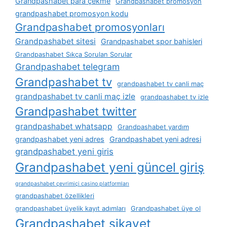
Grandpashabet para çekme
Grandpashabet promosyon
grandpashabet promosyon kodu
Grandpashabet promosyonları
Grandpashabet sitesi
Grandpashabet spor bahisleri
Grandpashabet Sıkça Sorulan Sorular
Grandpashabet telegram
Grandpashabet tv
grandpashabet tv canli maç
grandpashabet tv canli maç izle
grandpashabet tv izle
Grandpashabet twitter
grandpashabet whatsapp
Grandpashabet yardım
grandpashabet yeni adres
Grandpashabet yeni adresi
grandpashabet yeni giris
Grandpashabet yeni güncel giriş
grandpashabet çevrimiçi casino platformları
grandpashabet özellikleri
grandpashabet üyelik kayıt adımları
Grandpashabet üye ol
Grandpashabet şikayet