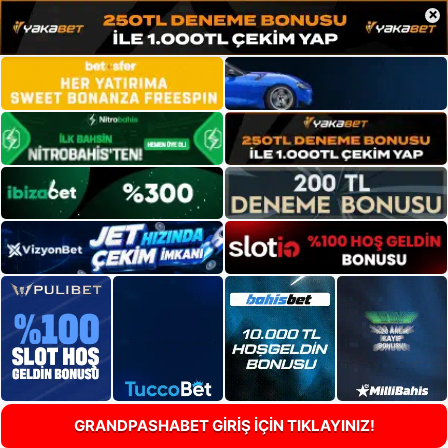
×
GRANDPASHABET GİRİŞ İÇİN TIKLAYINIZ!