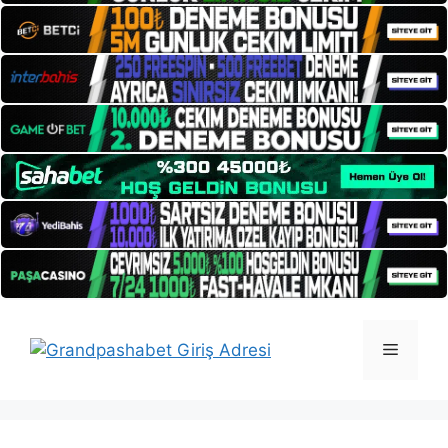
İçeriğe
atla
Menü