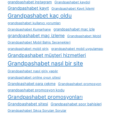
grandpashabet instagram
Grandpashabet kaydol
Grandpashabet kayıt
Grandpashabet Kayıt İşlemi
Grandpashabet kaç oldu
grandpashabet kullanıcı yorumları
grandpashabet maç izle
Grandpashabet Kumarhane
grandpashabet maç izleme
Grandpashabet Mobil
Grandpashabet Mobil Bahis Seçenekleri
grandpashabet mobil giriş
grandpashabet mobil uygulaması
Grandpashabet müşteri hizmetleri
Grandpashabet nasıl bir site
Grandpashabet nasıl giriş yapılır
grandpashabet online oyun sitesi
Grandpashabet para çekme
Grandpashabet promosyon
grandpashabet promosyon kodu
Grandpashabet promosyonları
Grandpashabet sitesi
Grandpashabet spor bahisleri
Grandpashabet Sıkça Sorulan Sorular