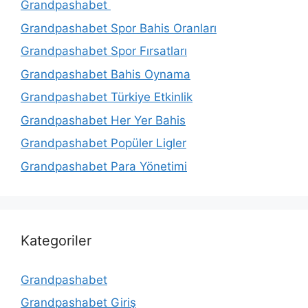
Grandpashabet
Grandpashabet Spor Bahis Oranları
Grandpashabet Spor Fırsatları
Grandpashabet Bahis Oynama
Grandpashabet Türkiye Etkinlik
Grandpashabet Her Yer Bahis
Grandpashabet Popüler Ligler
Grandpashabet Para Yönetimi
Kategoriler
Grandpashabet
Grandpashabet Giriş