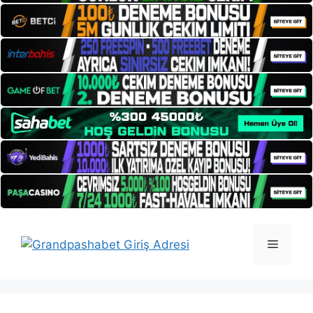
İçeriğe
atla
Menü