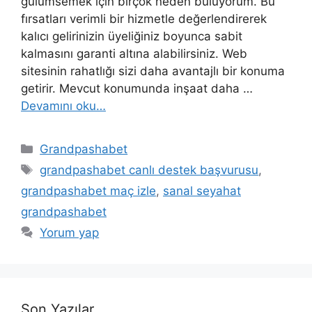
gülümsemek için birçok neden buluyorum. Bu
fırsatları verimli bir hizmetle değerlendirerek
kalıcı gelirinizin üyeliğiniz boyunca sabit
kalmasını garanti altına alabilirsiniz. Web
sitesinin rahatlığı sizi daha avantajlı bir konuma
getirir. Mevcut konumunda inşaat daha …
Devamını oku…
Kategoriler
Grandpashabet
Etiketler
grandpashabet canlı destek başvurusu
,
grandpashabet maç izle
,
sanal seyahat
grandpashabet
Yorum yap
Son Yazılar