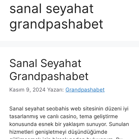
sanal seyahat
grandpashabet
Sanal Seyahat
Grandpashabet
Kasım 9, 2024
Yazarı:
Grandpashabet
Sanal seyahat seobahis web sitesinin düzeni iyi
tasarlanmış ve canlı casino, tema geliştirme
konusunda esnek bir yaklaşım sunuyor. Sunulan
hizmetleri genişletmeyi düşündüğümde