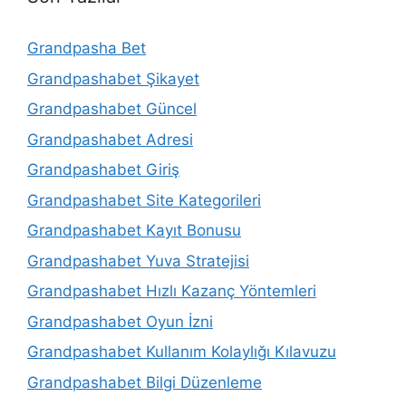
Grandpasha Bet
Grandpashabet Şikayet
Grandpashabet Güncel
Grandpashabet Adresi
Grandpashabet Giriş
Grandpashabet Site Kategorileri
Grandpashabet Kayıt Bonusu
Grandpashabet Yuva Stratejisi
Grandpashabet Hızlı Kazanç Yöntemleri
Grandpashabet Oyun İzni
Grandpashabet Kullanım Kolaylığı Kılavuzu
Grandpashabet Bilgi Düzenleme