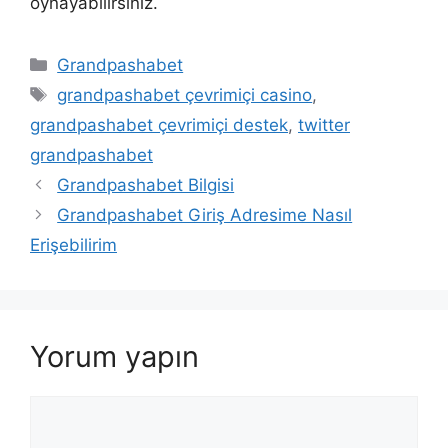
oynayabilirsiniz.
Kategoriler
Grandpashabet
Etiketler
grandpashabet çevrimiçi casino
,
grandpashabet çevrimiçi destek
,
twitter
grandpashabet
Grandpashabet Bilgisi
Grandpashabet Giriş Adresime Nasıl
Erişebilirim
Yorum yapın
Yorum