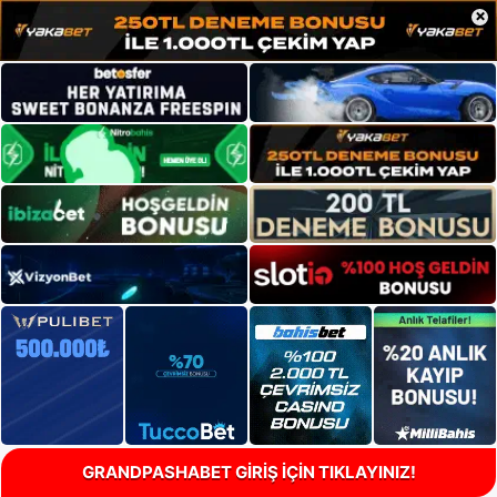
×
GRANDPASHABET GİRİŞ İÇİN TIKLAYINIZ!