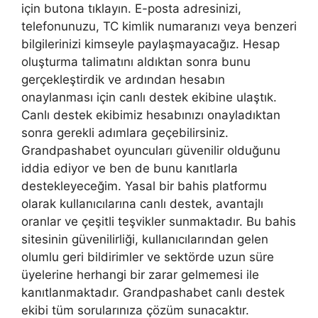
için butona tıklayın. E-posta adresinizi,
telefonunuzu, TC kimlik numaranızı veya benzeri
bilgilerinizi kimseyle paylaşmayacağız. Hesap
oluşturma talimatını aldıktan sonra bunu
gerçekleştirdik ve ardından hesabın
onaylanması için canlı destek ekibine ulaştık.
Canlı destek ekibimiz hesabınızı onayladıktan
sonra gerekli adımlara geçebilirsiniz.
Grandpashabet oyuncuları güvenilir olduğunu
iddia ediyor ve ben de bunu kanıtlarla
destekleyeceğim. Yasal bir bahis platformu
olarak kullanıcılarına canlı destek, avantajlı
oranlar ve çeşitli teşvikler sunmaktadır. Bu bahis
sitesinin güvenilirliği, kullanıcılarından gelen
olumlu geri bildirimler ve sektörde uzun süre
üyelerine herhangi bir zarar gelmemesi ile
kanıtlanmaktadır. Grandpashabet canlı destek
ekibi tüm sorularınıza çözüm sunacaktır.