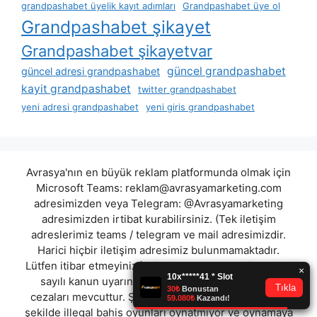
grandpashabet üyelik kayıt adımları
Grandpashabet üye ol
Grandpashabet şikayet
Grandpashabet şikayetvar
güncel grandpashabet
güncel adresi grandpashabet
kayit grandpashabet
twitter grandpashabet
yeni adresi grandpashabet
yeni giris grandpashabet
Avrasya'nın en büyük reklam platformunda olmak için
Microsoft Teams:
reklam@avrasyamarketing.com
adresimizden veya Telegram: @Avrasyamarketing
adresimizden irtibat kurabilirsiniz. (Tek iletişim
adreslerimiz teams / telegram ve mail adresimizdir.
Harici hiçbir iletişim adresimiz bulunmamaktadır.
Lütfen itibar etmeyiniz.) Türkiye yasalarına göre 7258
sayılı kanun uyarınca yasa dışı bahis oynamanın
cezaları mevcuttur. Şu an bulunduğunuz site hiç bir
şekilde illegal bahis oyunları oynatmıyor ve oynamaya