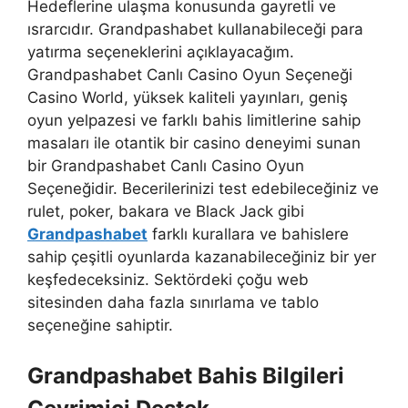
Hedeflerine ulaşma konusunda gayretli ve
ısrarcıdır. Grandpashabet kullanabileceği para
yatırma seçeneklerini açıklayacağım.
Grandpashabet Canlı Casino Oyun Seçeneği
Casino World, yüksek kaliteli yayınları, geniş
oyun yelpazesi ve farklı bahis limitlerine sahip
masaları ile otantik bir casino deneyimi sunan
bir Grandpashabet Canlı Casino Oyun
Seçeneğidir. Becerilerinizi test edebileceğiniz ve
rulet, poker, bakara ve Black Jack gibi
Grandpashabet
farklı kurallara ve bahislere
sahip çeşitli oyunlarda kazanabileceğiniz bir yer
keşfedeceksiniz. Sektördeki çoğu web
sitesinden daha fazla sınırlama ve tablo
seçeneğine sahiptir.
Grandpashabet Bahis Bilgileri