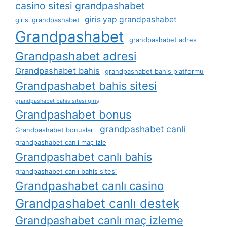
casino sitesi grandpashabet
giris yap grandpashabet
girisi grandpashabet
Grandpashabet
grandpashabet adres
Grandpashabet adresi
Grandpashabet bahis
grandpashabet bahis platformu
Grandpashabet bahis sitesi
grandpashabet bahis sitesi giriş
Grandpashabet bonus
grandpashabet canli
Grandpashabet bonusları
grandpashabet canli maç izle
Grandpashabet canlı bahis
grandpashabet canlı bahis sitesi
Grandpashabet canlı casino
Grandpashabet canlı destek
Grandpashabet canlı maç izleme