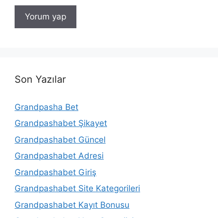
Son Yazılar
Grandpasha Bet
Grandpashabet Şikayet
Grandpashabet Güncel
Grandpashabet Adresi
Grandpashabet Giriş
Grandpashabet Site Kategorileri
Grandpashabet Kayıt Bonusu