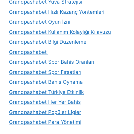
Grandpashabet Yuva Stratejisi
Grandpashabet Hızlı Kazanç Yöntemleri
Grandpashabet Oyun İzni
Grandpashabet Kullanım Kolaylığı Kılavuzu
Grandpashabet Bilgi Düzenleme
Grandpashabet
Grandpashabet Spor Bahis Oranları
Grandpashabet Spor Fırsatları
Grandpashabet Bahis Oynama
Grandpashabet Türkiye Etkinlik
Grandpashabet Her Yer Bahis
Grandpashabet Popüler Ligler
Grandpashabet Para Yönetimi