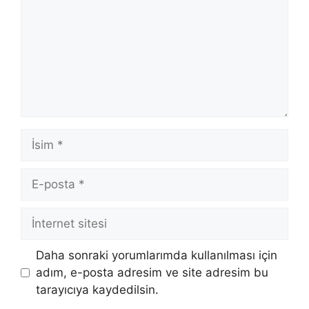
İsim
E-
posta
İnternet
sitesi
Daha sonraki yorumlarımda kullanılması için
adım, e-posta adresim ve site adresim bu
tarayıcıya kaydedilsin.