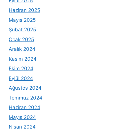
Eylül 2025
Haziran 2025
Mayıs 2025
Şubat 2025
Ocak 2025
Aralık 2024
Kasım 2024
Ekim 2024
Eylül 2024
Ağustos 2024
Temmuz 2024
Haziran 2024
Mayıs 2024
Nisan 2024