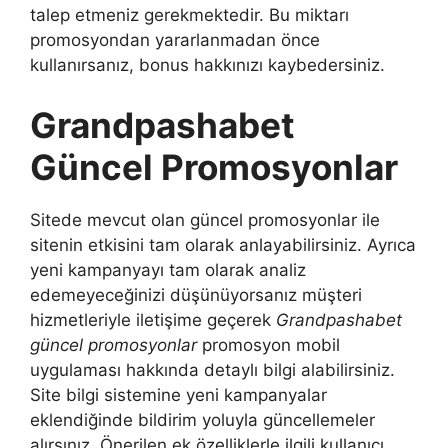
talep etmeniz gerekmektedir. Bu miktarı
promosyondan yararlanmadan önce
kullanırsanız, bonus hakkınızı kaybedersiniz.
Grandpashabet
Güncel Promosyonlar
Sitede mevcut olan güncel promosyonlar ile
sitenin etkisini tam olarak anlayabilirsiniz. Ayrıca
yeni kampanyayı tam olarak analiz
edemeyeceğinizi düşünüyorsanız müşteri
hizmetleriyle iletişime geçerek
Grandpashabet
güncel promosyonlar
promosyon mobil
uygulaması hakkında detaylı bilgi alabilirsiniz.
Site bilgi sistemine yeni kampanyalar
eklendiğinde bildirim yoluyla güncellemeler
alırsınız. Önerilen ek özelliklerle ilgili kullanıcı