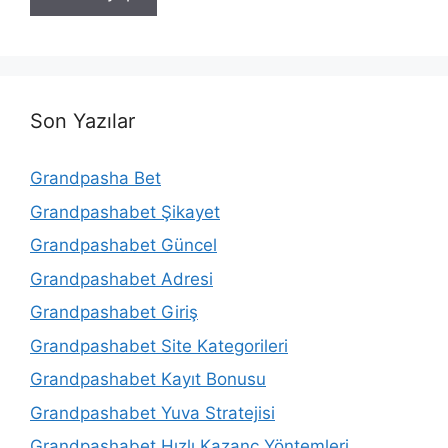
Son Yazılar
Grandpasha Bet
Grandpashabet Şikayet
Grandpashabet Güncel
Grandpashabet Adresi
Grandpashabet Giriş
Grandpashabet Site Kategorileri
Grandpashabet Kayıt Bonusu
Grandpashabet Yuva Stratejisi
Grandpashabet Hızlı Kazanç Yöntemleri