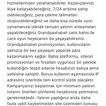
hizmetlerinden yararlanabilirler. Kazançlarınızı
ikiye katlayabileceğiniz, 7/24 erişime sahip
olabileceğiniz, para çekme talimatları
oluşturabileceğiniz ve daha kısa sürede oyun
oynamanıza olanak tanıyan yatırım anlaşmaları
yapabileceğiniz Grandpashabet canlı bahis ile
canlı oyun heyecanını da yaşayabilirsiniz.
Grandpashabet promosyonları, kullanıcıların
yalnızca bir kez paylaşım yaparak para
kazanmalarını sağlar. Bahis platformu, sitenin
promosyonları ve fırsatları uygunsuz bir şekilde
kullandığını tespit ederse hesabınızı askıya alma
yetkisine sahiptir. Bonus kullanım aşamasında IP
adresiniz üzerinde tam kontrol sizde olacaktır.
Kampanyanızı başlatmak için minimum yatırım
tutarını önerilen yöntemle hesabınıza yatırmanız
gerekmektedir. Yatırım yaptığınız anda daha
fazla vakit kaybetmeden site üzerinden bonusu