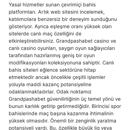
Yasal hizmetler sunan çevrimiçi bahis
platformları. Artık web sitesini incelemek,
katılımcılara benzersiz bir deneyim sunduğunu
gösteriyor. Ayrıca eşleşme oranı yüksek olan
sitelerde canlı maç özelliğini de
etkinleştirebilirsiniz. Grandpashabet casino ve
canlı casino oyunları, saygın oyun sağlayıcıları
tarafından hazırlanmış geniş bir oyun
modifikasyonları koleksiyonuna sahiptir. Canlı
bahis siteleri eğlence sektörüne hitap
etmektedir ancak öncelikle çeşitli işlemler
yoluyla maddi kazanç potansiyeline
odaklanmaktadırlar. Odak noktamız
Grandpashabet güvenilirliğinin üç temel yönü ve
bunun karlılık getirip getirmediğidir. Birincisi spor
bahislerinde maç başına kazanma ihtimalinin
yüksek olmasıdır. Önemli bir zenginlik yaratma
potansiyeli vardı. Bu, özellikle büyük lig veya