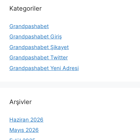
Kategoriler
Grandpashabet
Grandpashabet Giriş
Grandpashabet Şikayet
Grandpashabet Twitter
Grandpashabet Yeni Adresi
Arşivler
Haziran 2026
Mayıs 2026