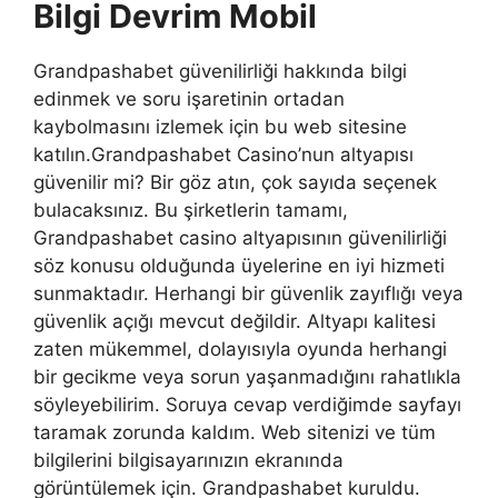
Bilgi Devrim Mobil
Grandpashabet güvenilirliği hakkında bilgi
edinmek ve soru işaretinin ortadan
kaybolmasını izlemek için bu web sitesine
katılın.Grandpashabet Casino’nun altyapısı
güvenilir mi? Bir göz atın, çok sayıda seçenek
bulacaksınız. Bu şirketlerin tamamı,
Grandpashabet casino altyapısının güvenilirliği
söz konusu olduğunda üyelerine en iyi hizmeti
sunmaktadır. Herhangi bir güvenlik zayıflığı veya
güvenlik açığı mevcut değildir. Altyapı kalitesi
zaten mükemmel, dolayısıyla oyunda herhangi
bir gecikme veya sorun yaşanmadığını rahatlıkla
söyleyebilirim. Soruya cevap verdiğimde sayfayı
taramak zorunda kaldım. Web sitenizi ve tüm
bilgilerini bilgisayarınızın ekranında
görüntülemek için. Grandpashabet kuruldu.