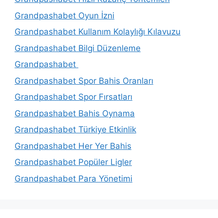
Grandpashabet Oyun İzni
Grandpashabet Kullanım Kolaylığı Kılavuzu
Grandpashabet Bilgi Düzenleme
Grandpashabet
Grandpashabet Spor Bahis Oranları
Grandpashabet Spor Fırsatları
Grandpashabet Bahis Oynama
Grandpashabet Türkiye Etkinlik
Grandpashabet Her Yer Bahis
Grandpashabet Popüler Ligler
Grandpashabet Para Yönetimi