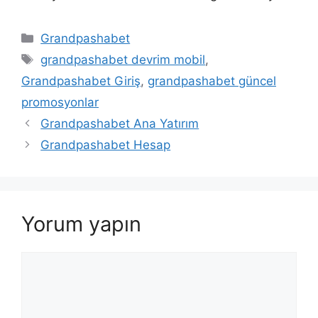
Kategoriler
Grandpashabet
Etiketler
grandpashabet devrim mobil
,
Grandpashabet Giriş
,
grandpashabet güncel
promosyonlar
Grandpashabet Ana Yatırım
Grandpashabet Hesap
Yorum yapın
Yorum