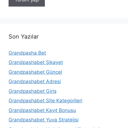
Son Yazılar
Grandpasha Bet
Grandpashabet Şikayet
Grandpashabet Güncel
Grandpashabet Adresi
Grandpashabet Giriş
Grandpashabet Site Kategorileri
Grandpashabet Kayıt Bonusu
Grandpashabet Yuva Stratejisi