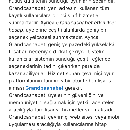
husus da sitenin sunduğu oyunların seçimidir.
Grandpashabet, yeni adresini kullanan tüm
kayıtlı kullanıcılara birinci sınıf hizmetler
sunmaktadır. Ayrıca
Grandpashabet etkinlikler
hesap
, üyelerine çeşitli alanlarda geniş bir
seçenek yelpazesi sunmaktadır. Ayrıca
Grandpashabet, geniş yelpazedeki yüksek kârlı
fırsatları nedeniyle dikkat çekiyor. Üstelik
kullanıcılar sistemin sunduğu çeşitli eğlence
seçeneklerinin tadını çıkarırken para da
kazanabiliyorlar. Hizmet sunan çevrimiçi oyun
platformlarının tanınmış bir otoriteden lisans
alması
Grandpashabet
gerekir.
Grandpashabet, üyelerinin güvenliğini ve
memnuniyetini sağlamak için yetkili acenteler
aracılığıyla tam lisanslı hizmetler sunmaktadır.
Grandpashabet, çevrimiçi web sitesi veya mobil
uygulaması aracılığıyla kullanıcılarına hitap