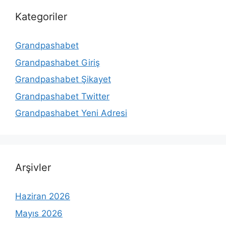
Kategoriler
Grandpashabet
Grandpashabet Giriş
Grandpashabet Şikayet
Grandpashabet Twitter
Grandpashabet Yeni Adresi
Arşivler
Haziran 2026
Mayıs 2026