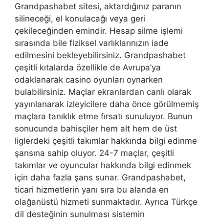
Grandpashabet sitesi, aktardığınız paranın
silineceği, el konulacağı veya geri
çekileceğinden emindir. Hesap silme işlemi
sırasında bile fiziksel varlıklarınızın iade
edilmesini bekleyebilirsiniz. Grandpashabet
çeşitli kıtalarda özellikle de Avrupa’ya
odaklanarak casino oyunları oynarken
bulabilirsiniz. Maçlar ekranlardan canlı olarak
yayınlanarak izleyicilere daha önce görülmemiş
maçlara tanıklık etme fırsatı sunuluyor. Bunun
sonucunda bahisçiler hem alt hem de üst
liglerdeki çeşitli takımlar hakkında bilgi edinme
şansına sahip oluyor. 24-7 maçlar, çeşitli
takımlar ve oyuncular hakkında bilgi edinmek
için daha fazla şans sunar. Grandpashabet,
ticari hizmetlerin yanı sıra bu alanda en
olağanüstü hizmeti sunmaktadır. Ayrıca Türkçe
dil desteğinin sunulması sistemin