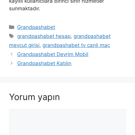
kayıtlı kullanıcılara birinci sınıf hizmetler
sunmaktadır.
Kategoriler
Grandpashabet
Etiketler
grandpashabet hesap
,
grandpashabet
mevcut girişi
,
grandpashabet tv canli maç
Grandpashabet Devrim Mobil
Grandpashabet Katılın
Yorum yapın
Yorum