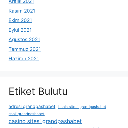
Aralık 2021
Kasım 2021
Ekim 2021
Eylül 2021
Ağustos 2021
Temmuz 2021
Haziran 2021
Etiket Bulutu
adresi grandpashabet
bahis sitesi grandpashabet
canli grandpashabet
casino sitesi grandpashabet