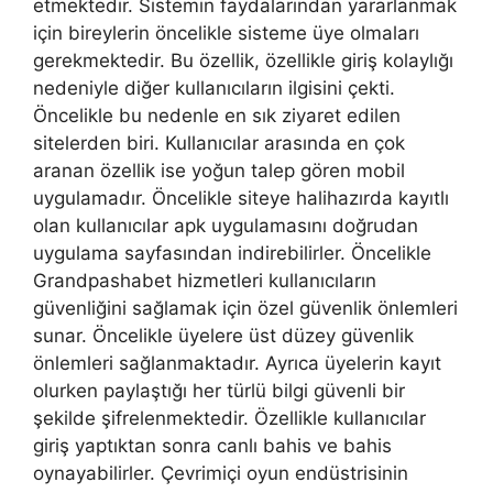
etmektedir. Sistemin faydalarından yararlanmak
için bireylerin öncelikle sisteme üye olmaları
gerekmektedir. Bu özellik, özellikle giriş kolaylığı
nedeniyle diğer kullanıcıların ilgisini çekti.
Öncelikle bu nedenle en sık ziyaret edilen
sitelerden biri. Kullanıcılar arasında en çok
aranan özellik ise yoğun talep gören mobil
uygulamadır. Öncelikle siteye halihazırda kayıtlı
olan kullanıcılar apk uygulamasını doğrudan
uygulama sayfasından indirebilirler. Öncelikle
Grandpashabet hizmetleri kullanıcıların
güvenliğini sağlamak için özel güvenlik önlemleri
sunar. Öncelikle üyelere üst düzey güvenlik
önlemleri sağlanmaktadır. Ayrıca üyelerin kayıt
olurken paylaştığı her türlü bilgi güvenli bir
şekilde şifrelenmektedir. Özellikle kullanıcılar
giriş yaptıktan sonra canlı bahis ve bahis
oynayabilirler. Çevrimiçi oyun endüstrisinin